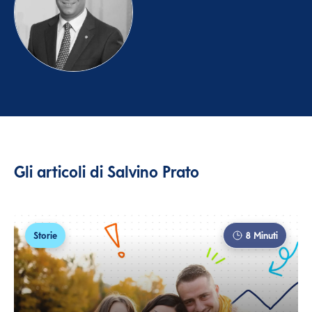
Gli articoli di
Salvino Prato
Storie
8
Minuti