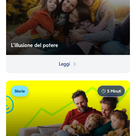
L’illusione del potere
Nella vita capita di sentirsi invincibili... Ma, anche in quei
momenti di euforia, è saggio pensare a proteggersi da
Leggi
quel che potrebbe andare storto.
Storie
5
Minuti