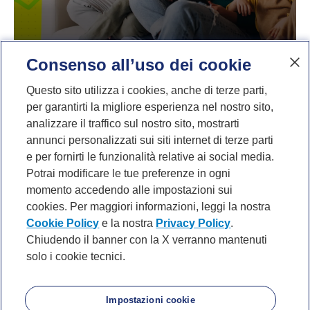
Consenso all’uso dei cookie
Il sogno di Marco e Silvia
Questo sito utilizza i cookies, anche di terze parti,
Realizzare un sogno è possibile, se si guarda oltre ai
per garantirti la migliore esperienza nel nostro sito,
problemi con razionalità e pianificazione.
Leggi
analizzare il traffico sul nostro sito, mostrarti
annunci personalizzati sui siti internet di terze parti
e per fornirti le funzionalità relative ai social media.
Potrai modificare le tue preferenze in ogni
momento accedendo alle impostazioni sui
cookies. Per maggiori informazioni, leggi la nostra
Cookie Policy
e la nostra
Privacy Policy
.
Chiudendo il banner con la X verranno mantenuti
solo i cookie tecnici.
P. IVA 10540610960 del Gruppo IVA Banca Mediolanum
Privacy
Cookie Policy
Accessibilità
About
Noi di Mediolanum
Mappa del sito
Impostazioni cookie