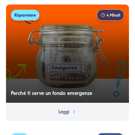
Risparmiare
4
Minuti
Perché ti serve un fondo emergenze
Per le emergenze, ovvio :) Costruire un fondo ad hoc ti
permette di avere sempre pronta la liquidità che ti serve
Leggi
per gestire senza ansia eventuali problemi, e ti consente
di disporre del resto dei tuoi risparmi per progetti e
investimenti.