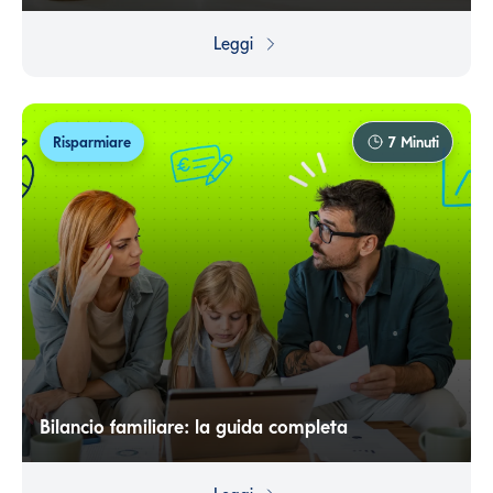
Pane raffermo, riso del giorno prima, mezza cipolla in
frigo: imparare a riutilizzare quello che hai è il primo
Leggi
passo per spendere e sprecare meno.
Risparmiare
7
Minuti
Bilancio familiare: la guida completa
Spese, entrate, imprevisti e risparmi. Il bilancio familiare è
lo strumento che aiuta ogni famiglia a capire dove va il