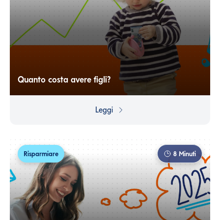
Quanto costa avere figli?
Diventare genitori è un'esperienza travolgente e per
quanto ci si prepari è impossibile sapere quanto
Leggi
cambierà ogni cosa. Ma dal punto di vista economico si
possono invece fare previsioni e questo vuol dire che si
può pianificare...
Risparmiare
8
Minuti