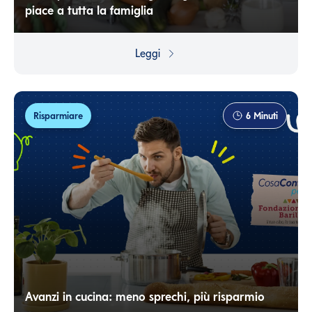
piace a tutta la famiglia
Bucce, gambi, foglie: tutto ciò che di solito finisce nel
cestino può diventare l’ingrediente principale di piatti
Leggi
sorprendenti, evitando sprechi alimentari e
permettendoti di risparmiare sull’acquisto di materie
prime.
Risparmiare
6
Minuti
Avanzi in cucina: meno sprechi, più risparmio