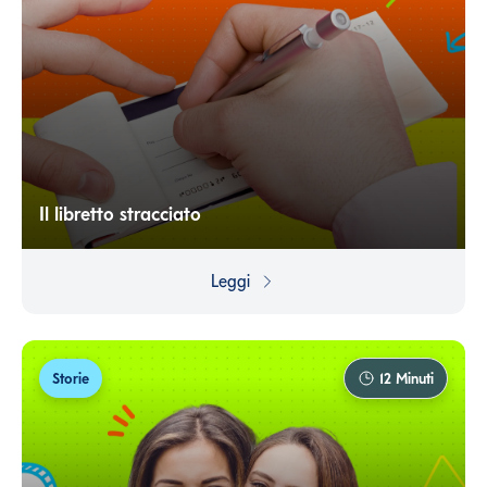
Il libretto stracciato
Oggi esistono diversi strumenti di accumulo del capitale
che ci impongono di versare una quota fissa periodica,
Leggi
ma il concetto di risparmio forzoso nasce dall’esigenza
concreta di costringersi a non disperdere i propri soldi
con spese inutili.
Storie
12
Minuti