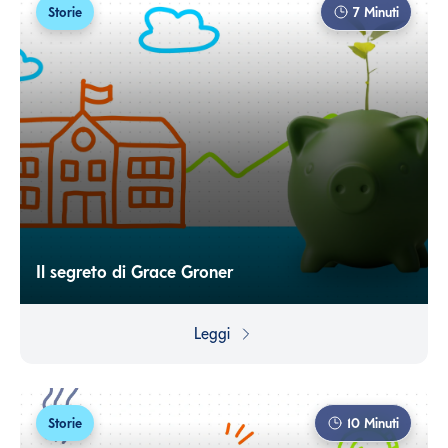
Storie
7
Minuti
Il segreto di Grace Groner
Una vita modesta può nascondere una grande
ricchezza... A volte non solo di spirito!
Leggi
Storie
10
Minuti