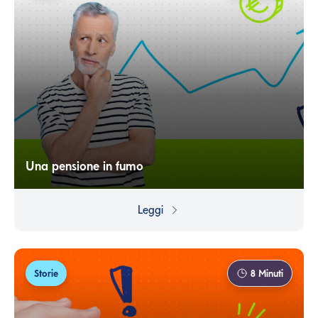
Una pensione in fumo
Ci sono spese superflue che diventano ricorrenti e che
finiamo per dare per scontate, senza mai metterle in
Leggi
discussione. Ma se quegli stessi soldi che spendiamo per
abitudine li accantonassimo, potremmo costruire un
futuro sereno quasi senza accorgercene.
Storie
8
Minuti