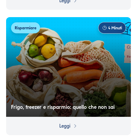
Leggi
denaro… e come farlo durare di più.
Risparmiare
4
Minuti
Frigo, freezer e risparmio: quello che non sai
Conservare bene il cibo non è solo una questione di
ordine o sicurezza: è un’abitudine che ci aiuta a
Leggi
mangiare meglio, sprecare meno e risparmiare di più. Un
piccolo gesto quotidiano che fa bene a noi, al pianeta…