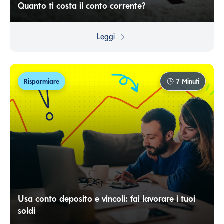
Quanto ti costa il conto corrente?
Il conto corrente è la piattaforma di base per accedere
ai servizi bancari: ti permette di gestire incassi,
Leggi
pagamenti, finanziamenti e investimenti. Ma, come ogni
cosa, ha un costo, che può variare anche in base ai
servizi aggiuntivi scelti.
Risparmiare
7
Minuti
Usa conto deposito e vincoli: fai lavorare i tuoi
soldi
Fai fruttare i tuoi risparmi: usa un conto deposito o