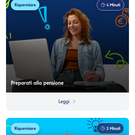
Risparmiare
4
Minuti
Preparati alla pensione
Pianificare la pensione non significa solo proteggere te
stesso, ma anche evitare di pesare sulla tua famiglia e,
Leggi
anzi, assicurare un futuro più sereno a chi verrà dopo di
te.
Risparmiare
3
Minuti