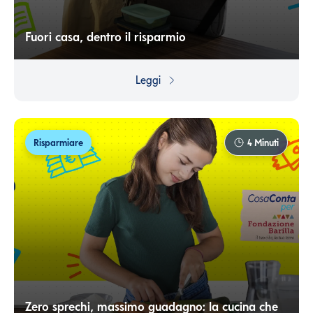
Fuori casa, dentro il risparmio
Che tu pranzi a casa, in ufficio o a scuola, basta un po’ di
organizzazione per evitare sprechi e risparmiare ogni
Leggi
giorno. Gestire meglio il cibo significa gestire meglio il
proprio denaro: un piccolo allenamento quotidiano fatto
di scelte consapevoli.
Risparmiare
4
Minuti
Zero sprechi, massimo guadagno: la cucina che