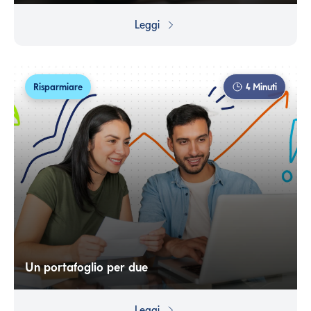
vincola le tue somme sul conto per guadagnare interessi
Leggi
attivi sul capitale in giacenza.
Risparmiare
4
Minuti
Un portafoglio per due
Parlare di denaro può essere difficile all’interno di una
coppia, ma è fondamentale per stabilire obiettivi comuni
Leggi