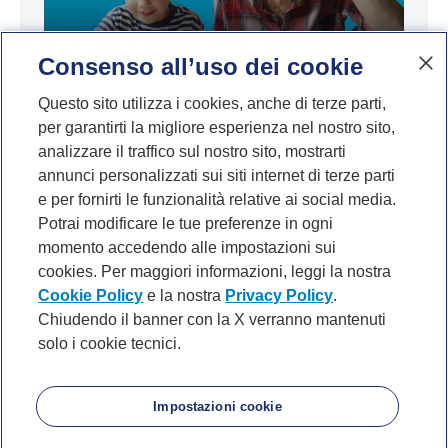
Consenso all’uso dei cookie
Vuoi risparmiare per i tuoi figli? Ecco tutto
Questo sito utilizza i cookies, anche di terze parti,
per garantirti la migliore esperienza nel nostro sito,
ciò che devi sapere
analizzare il traffico sul nostro sito, mostrarti
annunci personalizzati sui siti internet di terze parti
e per fornirti le funzionalità relative ai social media.
Potrai modificare le tue preferenze in ogni
momento accedendo alle impostazioni sui
cookies. Per maggiori informazioni, leggi la nostra
Cookie Policy
e la nostra
Privacy Policy
.
Chiudendo il banner con la X verranno mantenuti
solo i cookie tecnici.
P. IVA 10540610960 del Gruppo IVA Banca Mediolanum
Privacy
Cookie Policy
Accessibilità
About
Noi di Mediolanum
Mappa del sito
Impostazioni cookie