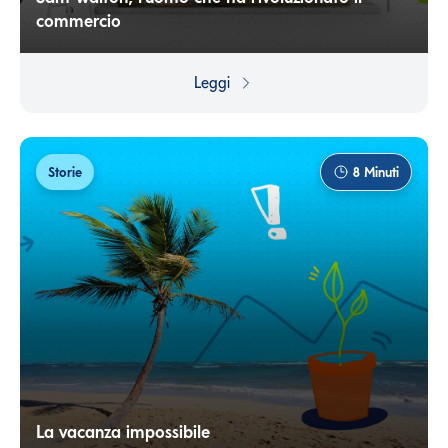
commercio
La vera storia del colosso Walmart è, come spesso
accade, la storia di un uomo determinato, dei suoi sogni,
Leggi
del suo sudore, delle sue cadute e del suo successo. In
questo caso, la storia di Sam Walton.
Storie
8
Minuti
La vacanza impossibile