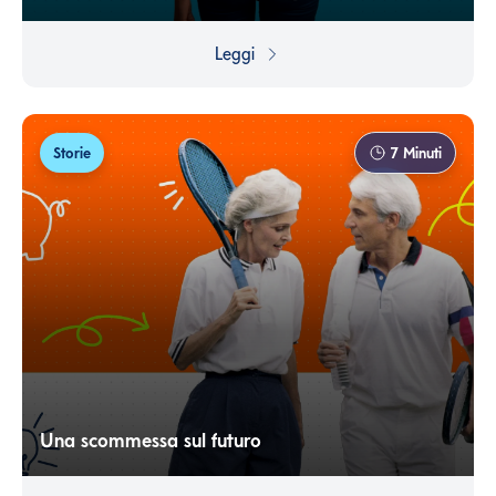
Dalla povertà al trono dei media americani: scopri come
Oprah Winfrey ha trasformato dolore e discriminazioni in
Leggi
una straordinaria storia di riscatto e successo.
Storie
7
Minuti
Una scommessa sul futuro
L'età che avanza può spingere a pensare che non valga
la pena impegnarsi in progetti a lungo termine... Ma in