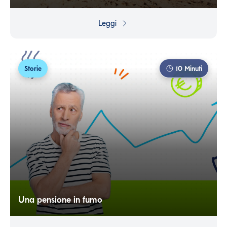
Regalarsi una vacanza per passare del tempo di qualità
con un figlio neonato pare un’impresa impossibile,
Leggi
quando si fatica ad arrivare a fine mese. Ma forse,
invece, può bastare un piccolo gesto apparentemente
banale per riuscirci.
Storie
10
Minuti
Una pensione in fumo
Ci sono spese superflue che diventano ricorrenti e che
finiamo per dare per scontate, senza mai metterle in