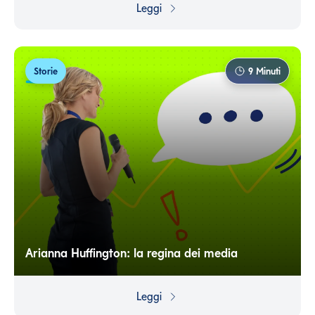
Leggi
realtà non è mai troppo tardi per iniziare a risparmiare.
Storie
9
Minuti
Arianna Huffington: la regina dei media
Come una donna greca, con un passato da scrittrice e
da politica, ha trasformato per sempre il mondo dei
Leggi
media americani.