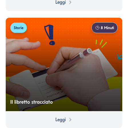
Leggi
discussione. Ma se quegli stessi soldi che spendiamo per
abitudine li accantonassimo, potremmo costruire un
futuro sereno quasi senza accorgercene.
Storie
8
Minuti
Il libretto stracciato
Oggi esistono diversi strumenti di accumulo del capitale
che ci impongono di versare una quota fissa periodica,
Leggi
ma il concetto di risparmio forzoso nasce dall’esigenza
concreta di costringersi a non disperdere i propri soldi