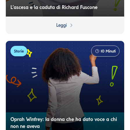
L’ascesa e la caduta di Richard Fuscone
Avere tutto ma volere di più, e poi finire sul lastrico a
causa di decisioni finanziarie poco oculate. Sembra la
Leggi
trama di un film, e invece è una storia vera.
Storie
10
Minuti
Oprah Winfrey: la donna che ha dato voce a chi
non ne aveva