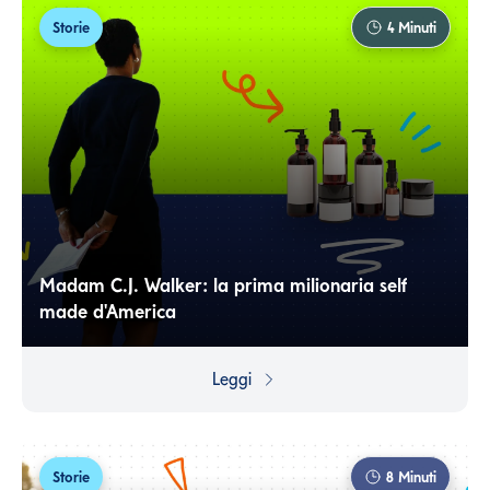
Storie
4
Minuti
Madam C.J. Walker: la prima milionaria self
made d'America
Ha creato un brand milionario ma non si è accontentata:
ha lottato per ottenere il rispetto e il riconoscimento
Leggi
sociale che sapeva di meritare.
Storie
8
Minuti