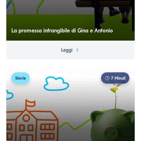
La promessa infrangibile di Gina e Antonio
Per rendere davvero infrangibile una promessa non
basta la forza di volontà: sono le scelte che fai ogni
Leggi
giorno a determinare se sarai davvero in grado di
mantenere la parola data.
Storie
7
Minuti