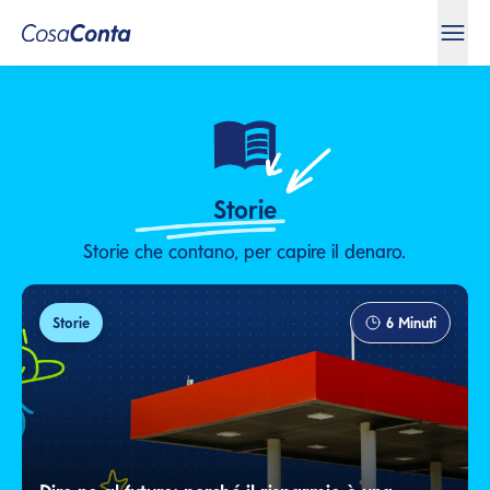
Storie
Storie che contano, per capire il denaro.
Storie
6
Minuti