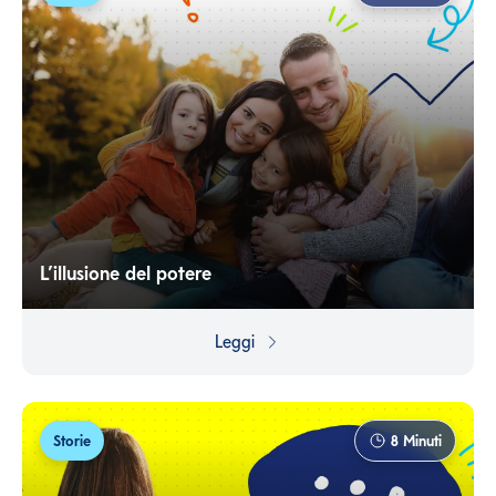
L’illusione del potere
Nella vita capita di sentirsi invincibili... Ma, anche in quei
momenti di euforia, è saggio pensare a proteggersi da
Leggi
quel che potrebbe andare storto.
Storie
8
Minuti