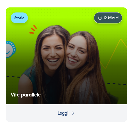
con spese inutili.
Storie
12
Minuti
Vite parallele
Risparmiare dovrebbe essere più semplice se si ha un
reddito alto. O almeno è naturale pensare che lo sia.
Leggi
Invece non è sempre così: risparmiare è prima di tutto
una questione di mindset.