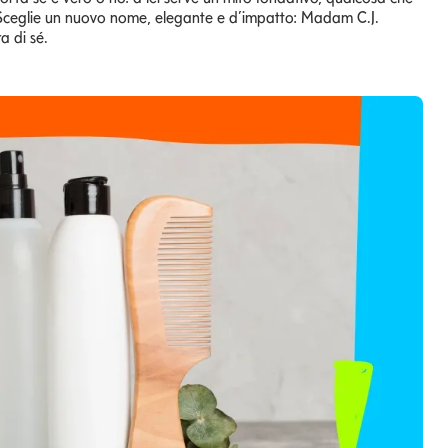
rle. Sceglie un nuovo nome, elegante e d’impatto: Madam C.J.
a di sé.