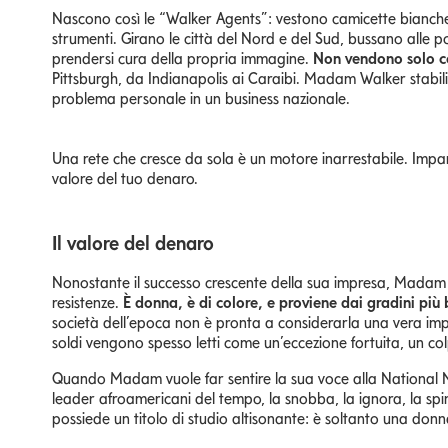
Nascono così le “Walker Agents”: vestono camicette bianche 
strumenti. Girano le città del Nord e del Sud, bussano alle
prendersi cura della propria immagine.
Non vendono solo c
Pittsburgh, da Indianapolis ai Caraibi. Madam Walker stabili
problema personale in un business nazionale.
Una rete che cresce da sola è un motore inarrestabile. Impara
valore del tuo denaro.
Il valore del denaro
Nonostante il successo crescente della sua impresa, Madam C.
resistenze.
È donna, è di colore, e proviene dai gradini più 
società dell’epoca non è pronta a considerarla una vera impre
soldi vengono spesso letti come un’eccezione fortuita, un col
Quando Madam vuole far sentire la sua voce alla National N
leader afroamericani del tempo, la snobba, la ignora, la spi
possiede un titolo di studio altisonante: è soltanto una do