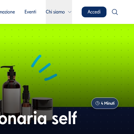
mazione
Eventi
Chi siamo
Accedi
4
Minuti
onaria self