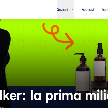
Sezioni
Podcast
For
er: la prima mili