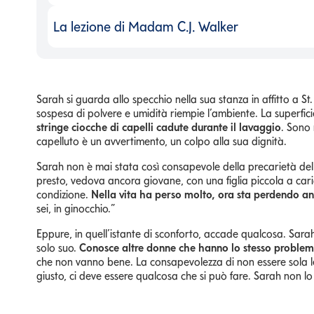
La lezione di Madam C.J. Walker
La lezione di Madam C.J. Walker
-
Sarah si guarda allo specchio nella sua stanza in affitto a St. L
sospesa di polvere e umidità riempie l’ambiente. La superfici
stringe ciocche di capelli cadute durante il lavaggio
. Sono 
capelluto è un avvertimento, un colpo alla sua dignità.
Sarah non è mai stata così consapevole della precarietà dell
presto, vedova ancora giovane, con una figlia piccola a car
condizione.
Nella vita ha perso molto, ora sta perdendo anc
sei, in ginocchio.”
Eppure, in quell’istante di sconforto, accade qualcosa. Sara
solo suo.
Conosce altre donne che hanno lo stesso proble
che non vanno bene. La consapevolezza di non essere sola l
giusto, ci deve essere qualcosa che si può fare. Sarah non 