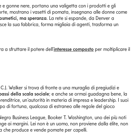
e gonne nere, portano una valigetta con i prodotti e gli
 porte, mostrano i vasetti di pomata, insegnano alle donne come
osmetici, ma speranza
. La rete si espande, da Denver a
sce la sua fabbrica, forma migliaia di agenti, trasforma un
 a sfruttare il potere dell'
interesse composto
per moltiplicare il
J. Walker si trova di fronte a una muraglia di pregiudizi e
bassi della scala sociale
; e anche se ormai guadagna bene, la
nditrice, un’autorità in materia di impresa e leadership. I suoi
po di fortuna, qualcosa di estraneo alle regole del gioco
egro Business League, Booker T. Washington, uno dei più noti
nge ai margini. Lei non è un uomo, non proviene dalla élite, non
nna che produce e vende pomate per capelli.