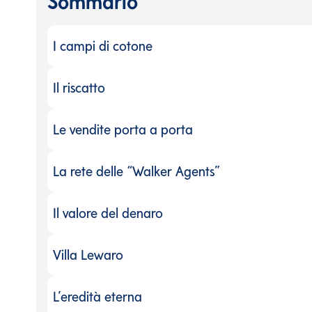
Sommario
I campi di cotone
I campi di cotone
-
Il riscatto
Il riscatto
-
Le vendite porta a porta
Le vendite porta a porta
-
La rete delle “Walker Agents”
La rete delle “Walker Agents”
-
Il valore del denaro
Il valore del denaro
-
Villa Lewaro
Villa Lewaro
-
L’eredità eterna
L’eredità eterna
-