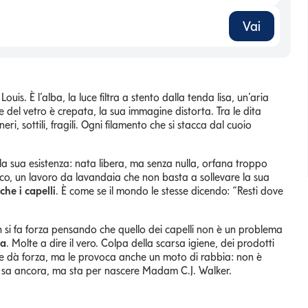
Vai
ouis. È l’alba, la luce filtra a stento dalla tenda lisa, un’aria
e del vetro è crepata, la sua immagine distorta. Tra le dita
neri, sottili, fragili. Ogni filamento che si stacca dal cuoio
a sua esistenza: nata libera, ma senza nulla, orfana troppo
ico, un lavoro da lavandaia che non basta a sollevare la sua
he i capelli
. È come se il mondo le stesse dicendo: “Resti dove
h si fa forza pensando che quello dei capelli non è un problema
ma
. Molte a dire il vero. Colpa della scarsa igiene, dei prodotti
e dà forza, ma le provoca anche un moto di rabbia: non è
lo sa ancora, ma sta per nascere Madam C.J. Walker.