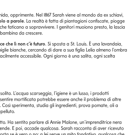
 umida, opprimente. Nel 1867 Sarah viene al mondo da ex schiavi,
solo a parole
. La realtà è fatta di piantagioni confiscate, piogge
re che faticano a sopravvivere. I genitori muoiono presto, la lascia
a bambina da crescere.
ce che lì non c’è futuro
. Si sposta a St. Louis. È una lavandaia,
lie bianche, cercando di dare a sua figlia Lelia almeno l’ombra
acilmente accessibile. Ogni giorno è una salita, ogni scelta
solita. L’acqua scarseggia, l’igiene è un lusso, i prodotti
a sentire mortificata potrebbe essere anche il problema di altre
. Così sperimenta, studia gli ingredienti, prova pomate, oli a
pelluto.
tto. Ha sentito parlare di Annie Malone, un’imprenditrice nera
prende. E poi, accade qualcosa. Sarah racconta di aver ricevuto
rta se è vero o no: a lei serve un mito fondativo, qualcosa che