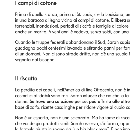
I campi di cotone
Prima di quella stanza, prima di St. Louis, c’è la Louisiana,
in una baracca di legno vicino ai campi di cotone.
È libera 
torrenziali, inondazioni, periodi di siccità e famiglie di colo
anche un marito. A vent’anni è vedova, senza soldi, con un
Quando le truppe federali abbandonano il Sud, Sarah
capis
guadagna pochi centesimi lavando e stirando panni per famig
di un domani. Non ci sono strade dritte, non c’è una scuola f
segnata dal bisogno.
Il riscatto
La perdita dei capelli, nell’America di fine Ottocento, non è in
cosmetici affidabili sono rari. Sarah intuisce che ciò che la f
donne.
Se trova una soluzione per sé, può offrirla alle altre
base di zolfo, ricette casalinghe per ridare vigore al cuoio ca
Non è un’esperta, non è una scienziata. Ma ha fame di risca
che vende già prodotti simili. Sarah osserva, s’informa, ap
la formula giusta in sogno da “un big black man”. E non impo