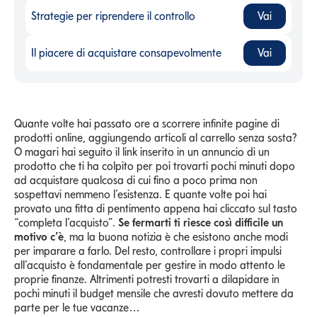
Strategie per riprendere il controllo
Vai
Strategie per riprendere il controllo
-
Il piacere di acquistare consapevolmente
Vai
Il piacere di acquistare consapevolmente
-
Quante volte hai passato ore a scorrere infinite pagine di
prodotti online, aggiungendo articoli al carrello senza sosta?
O magari hai seguito il link inserito in un annuncio di un
prodotto che ti ha colpito per poi trovarti pochi minuti dopo
ad acquistare qualcosa di cui fino a poco prima non
sospettavi nemmeno l’esistenza. E quante volte poi hai
provato una fitta di pentimento appena hai cliccato sul tasto
“completa l’acquisto”.
Se fermarti ti riesce così difficile un
motivo c’è
, ma la buona notizia è che esistono anche modi
per imparare a farlo. Del resto, controllare i propri impulsi
all’acquisto è fondamentale per gestire in modo attento le
proprie finanze. Altrimenti potresti trovarti a dilapidare in
pochi minuti il budget mensile che avresti dovuto mettere da
parte per le tue vacanze…