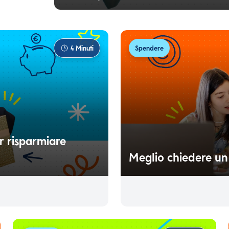
4
Minuti
Spendere
er risparmiare
Meglio chiedere un p
i la corsa ai regali rischia di
Quando ti trovi di fronte ad 
rarsi con serenità,
domanda sorge spontanea: è me
prestito? La risposta dipende d