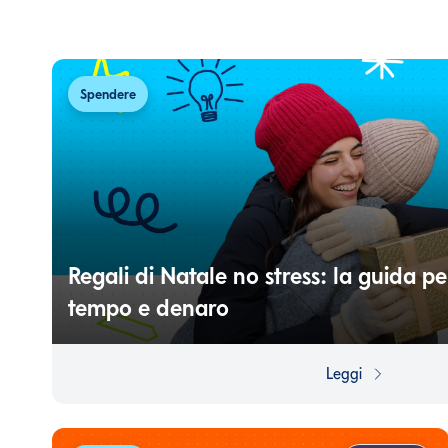
Spendere
Regali di Natale no stress: la guida p
tempo e denaro
Il Natale è un momento speciale, ma anche un periodo in cu
trasformarsi in una maratona finanziaria. Ecco come prepa
Leggi
leggerezza e un pizzico di strategia.