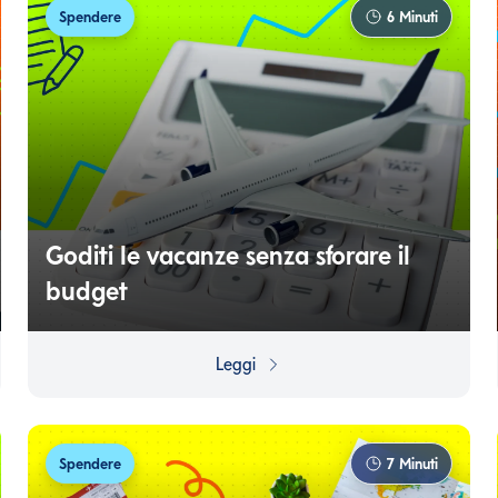
Spendere
6
Minuti
Goditi le vacanze senza sforare il
budget
Partire per le vacanze è sempre un momento
entusiasmante. Ma per godersi davvero le ferie, è
Leggi
importante partire con le idee chiare, soprattutto dal
punto di vista finanziario.
Spendere
7
Minuti