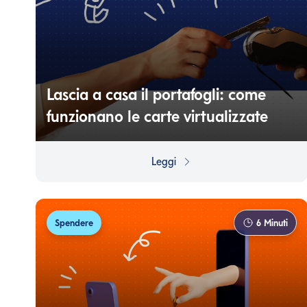
Lascia a casa il portafogli: come
funzionano le carte virtualizzate
Pagare con lo smartphone o con lo smartwatch può
essere molto comodo: ecco i pro e i contro.
Leggi
Spendere
6
Minuti