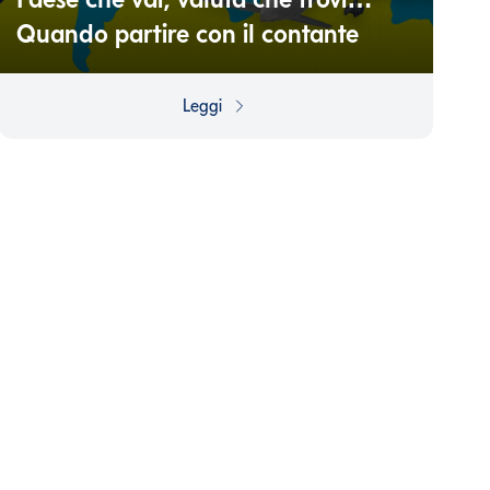
Quando partire con il contante
Tassi di cambio, commissioni bancarie, conti che non
tornano… Evitare di perdere soldi (e tempo) a causa
Leggi
delle diverse valute quando si viaggia in Paesi extra UE
è una sfida interessante: ecco qualche consiglio per
vincerla.