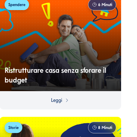
Spendere
6
Minuti
Ristrutturare casa senza sforare il
budget
Quando arriva il momento di ristrutturare casa, le
spese per i lavori possono andare fuori controllo e
Leggi
trasformarsi in un salasso inaspettato. Scopri come
evitarlo.
Storie
8
Minuti