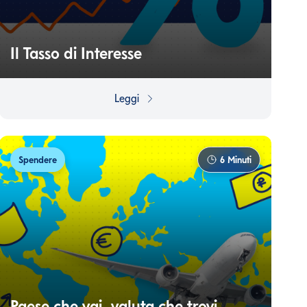
Il Tasso di Interesse
Cos'è e come funziona il Tasso di Interesse?
Leggi
Spendere
6
Minuti
Paese che vai, valuta che trovi…