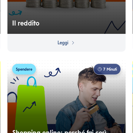
Il reddito
Cos'è e come funziona il Reddito?
Leggi
Spendere
7
Minuti
Shopping online: perché fai così