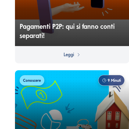
Pagamenti P2P: qui si fanno conti
separati!
Da Paypal a Satispay, sono molte le piattaforme che
permettono lo scambio di denaro tra i privati e ti
Leggi
aiutano quando devi dividere una spesa comune con
gli amici.
Conoscere
9
Minuti