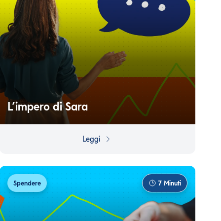
L’impero di Sara
Come trasformare un'intuizione vincente in un prodotto
di successo? Ce lo insegna la storia Sara Blakely, la
Leggi
donna che ha rivoluzionato l'abbigliamento femminile.
Spendere
7
Minuti