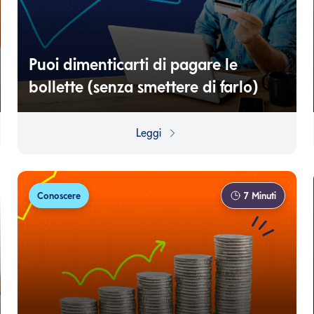
Puoi dimenticarti di pagare le
bollette (senza smettere di farlo)
Rendere automatici i pagamenti può toglierti un bel
pensiero e aiutarti a non perdere le scadenze.
Leggi
Conoscere
7
Minuti