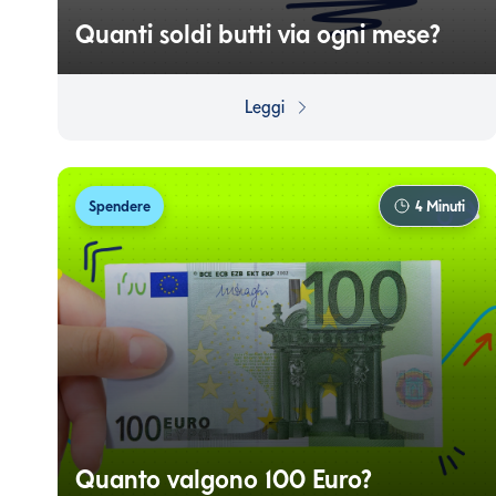
Quanti soldi butti via ogni mese?
Le spese nascoste possono incidere pesantemente sulla
tua capacità di risparmiare e, spesso, possono essere
Leggi
evitate senza dover rinunciare a nulla.
Spendere
4
Minuti
Quanto valgono 100 Euro?