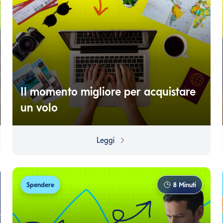
Il momento migliore per acquistare
un volo
Non è solo una tua impressione: il prezzo dei voli
cambia davvero, anche ogni poche ore. Scopri cosa
Leggi
regola le fluttuazioni e scegli il momento migliore per
acquistare il tuo prossimo volo!
Spendere
8
Minuti