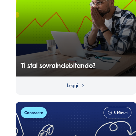
Ti stai sovraindebitando?
Piccoli, debiti, con rate modeste, possono diventare un
problema se cominci ad accumularli...
Leggi
Conoscere
5
Minuti