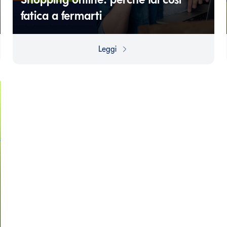
fatica a fermarti
Acquistare non è mai stato facile e veloce come in
questo momento storico e questo rischia di farti
Leggi
spendere più di quanto vorresti. Scopri perché non
riesci a evitare gli acquisti online e come difenderti.