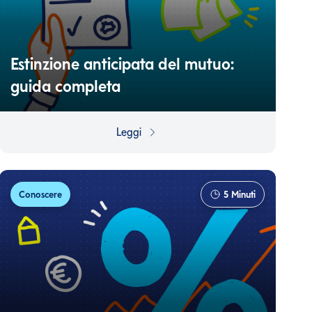
Estinzione anticipata del mutuo:
guida completa
Tutto quello che dovresti sapere se stai pensando di
estinguere il tuo mutuo.
Leggi
Conoscere
5
Minuti