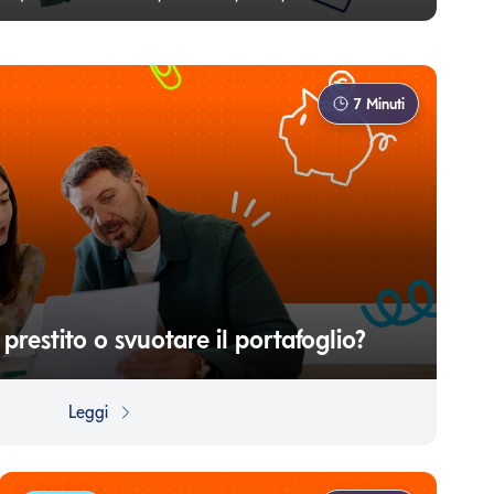
7
Minuti
restito o svuotare il portafoglio?
un acquisto importante, come una nuova auto, la
glio utilizzare i propri risparmi o ricorrere ad un
Leggi
a diversi fattori, sia personali che finanziari.