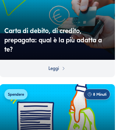
Carta di debito, di credito,
prepagata: qual è la più adatta a
te?
Sembrano uguali ma non lo sono: scopri come
funzionano e quando ha più senso usarle in base alle
Leggi
loro caratteristiche.
Spendere
8
Minuti