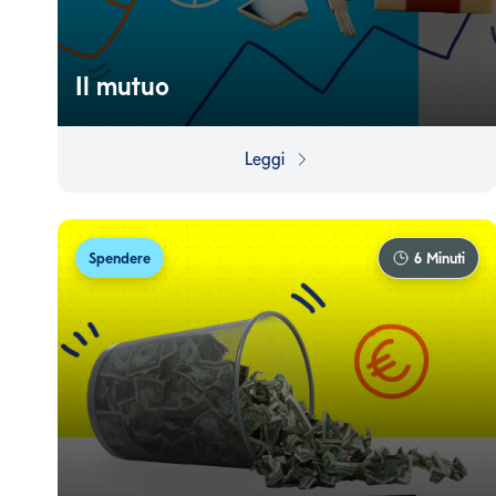
Il mutuo
Il mutuo è una forma di finanziamento fondamentale
per chi desidera acquistare un immobile. Comprendere
Leggi
esattamente cos'è, come funziona e quali siano le
opzioni disponibili è essenziale per prendere decisioni
informate.
Spendere
6
Minuti