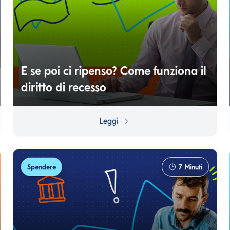
E se poi ci ripenso? Come funziona il
diritto di recesso
Capita di sbagliare: ma, almeno quando si parla di
acquisti, esiste la possibilità di tornare sui propri passi.
Leggi
Ecco come funziona.
Spendere
7
Minuti