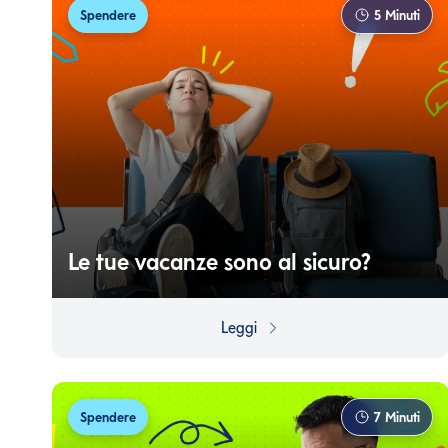
Spendere
5
Minuti
Le tue vacanze sono al sicuro?
Biglietti, prenotazioni, itinerari: tutto è pronto. Ma
quanto è davvero al sicuro un viaggio appena
Leggi
cominciato, tra imprevisti, cancellazioni e spiacevoli
sorprese?
Spendere
7
Minuti