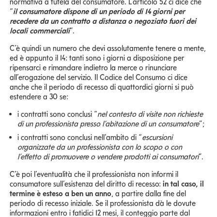
normativa a tutela del consumatore. L’articolo 52 ci dice che
“
il consumatore dispone di un periodo di 14 giorni per
recedere da un contratto a distanza o negoziato fuori dei
locali commerciali
”.
C’è quindi un numero che devi assolutamente tenere a mente,
ed è appunto il 14: tanti sono i giorni a disposizione per
ripensarci e rimandare indietro la merce o rinunciare
all’erogazione del servizio. Il Codice del Consumo ci dice
anche che il periodo di recesso di quattordici giorni si può
estendere a 30 se:
i contratti sono conclusi “
nel contesto di visite non richieste
di un professionista presso l’abitazione di un consumatore
”;
i contratti sono conclusi nell’ambito di “
escursioni
organizzate da un professionista con lo scopo o con
l’effetto di promuovere o vendere prodotti ai consumatori
”.
C’è poi l’eventualità che il professionista non informi il
consumatore sull’esistenza del diritto di recesso:
in tal caso, il
termine è esteso a ben un anno
, a partire dalla fine del
periodo di recesso iniziale. Se il professionista dà le dovute
informazioni entro i fatidici 12 mesi, il conteggio parte dal