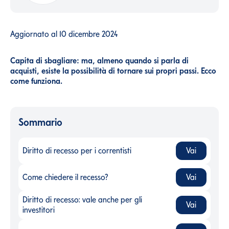
Aggiornato al
10 dicembre 2024
Capita di sbagliare: ma, almeno quando si parla di
acquisti, esiste la possibilità di tornare sui propri passi. Ecco
come funziona.
Sommario
Diritto di recesso per i correntisti
Vai
Diritto di recesso per i correntisti
-
Come chiedere il recesso?
Vai
Come chiedere il recesso?
-
Diritto di recesso: vale anche per gli
Vai
Diritto di recesso: vale anche per gli investitori
-
investitori