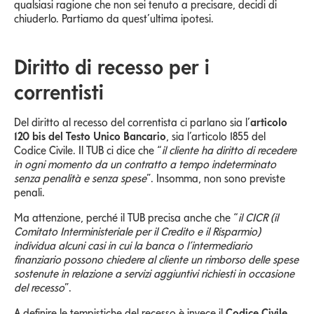
qualsiasi ragione che non sei tenuto a precisare, decidi di
chiuderlo. Partiamo da quest’ultima ipotesi.
Diritto di recesso per i
correntisti
Del diritto al recesso del correntista ci parlano sia l’
articolo
120 bis del Testo Unico Bancario
, sia l’articolo 1855 del
Codice Civile. Il TUB ci dice che “
il cliente ha diritto di recedere
in ogni momento da un contratto a tempo indeterminato
senza penalità e senza spese
”. Insomma, non sono previste
penali.
Ma attenzione, perché il TUB precisa anche che “
il CICR (il
Comitato Interministeriale per il Credito e il Risparmio)
individua alcuni casi in cui la banca o l’intermediario
finanziario possono chiedere al cliente un rimborso delle spese
sostenute in relazione a servizi aggiuntivi richiesti in occasione
del recesso
”.
A definire le tempistiche del recesso è invece il
Codice Civile
,