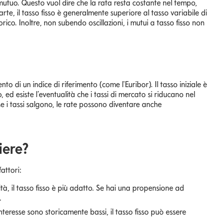
mutuo. Questo vuol dire che la rata resta costante nel tempo,
arte, il tasso fisso è generalmente superiore al tasso variabile di
co. Inoltre, non subendo oscillazioni, i mutui a tasso fisso non
to di un indice di riferimento (come l'Euribor). Il tasso iniziale è
ed esiste l’eventualità che i tassi di mercato si riducano nel
e i tassi salgono, le rate possono diventare anche
iere?
attori:
ilità, il tasso fisso è più adatto. Se hai una propensione ad
.
d'interesse sono storicamente bassi, il tasso fisso può essere