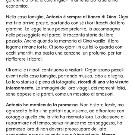
economica.
Nella casa famiglia,
Antonio è sempre al fianco di Gina
. Ogni
mattina arriva presto, portando con sé i fiori freschi dal loro
giardino. Le legge le sue poesie preferite, la accompagna
nelle passeggiate nel parco, le racconta storie del loro
passato. Anche quando la memoria di Gina vacilla, il loro
legame rimane forte. Ci sono giorni in cui lei lo guarda con
occhi smarriti, ma basta una canzone, un profumo, per far
riaffiorare i ricordi.
Gli amici e i nipoti continuano a visitarli. Organizzano piccoli
eventi nella casa famiglia, portando musica, cibo e allegria.
La loro stanza è piena di fotografie,
ricordi di una vita vissuta
intensamente
. Le immagini dei loro viaggi, dei momenti felici,
sono appese alle pareti, come un mosaico di emozioni.
Antonio ha mantenuto la promessa
. Non è stato facile, ma
ogni scelta fatta li ha portati qui, insieme, ad affrontare con
coraggio quello che la vita ha riservato loro. La decisione di
risparmiare nel tempo, senza rinunce ma con saggezza, ha
permesso loro di non doversi preoccupare del lato
economico proprio quando era più importante.
Hanno