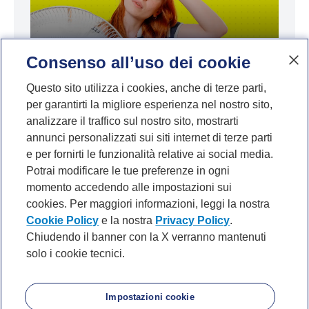
Consenso all’uso dei cookie
Caldo record: quanto costa davvero
Questo sito utilizza i cookies, anche di terze parti,
per garantirti la migliore esperienza nel nostro sito,
difendersi dalle alte temperature?
analizzare il traffico sul nostro sito, mostrarti
annunci personalizzati sui siti internet di terze parti
e per fornirti le funzionalità relative ai social media.
Potrai modificare le tue preferenze in ogni
momento accedendo alle impostazioni sui
cookies. Per maggiori informazioni, leggi la nostra
Cookie Policy
e la nostra
Privacy Policy
.
Chiudendo il banner con la X verranno mantenuti
solo i cookie tecnici.
P. IVA 10540610960 del Gruppo IVA Banca Mediolanum
Privacy
Cookie Policy
Accessibilità
About
Noi di Mediolanum
Mappa del sito
Impostazioni cookie