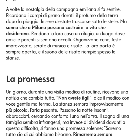
A volte la nostalgia della campagna emiliana si fa sentire.
Ricordano i campi di grano dorati, il profumo della terra
dopo la pioggia, le sere d'estate trascorse sotto le stelle. Ma
sanno che a Milano possono costruire la vita che
desiderano
. Rendono la loro casa un rifugio, un luogo dove
amici e parenti si sentono accolti. Organizzano cene, feste
improvvisate, serate di musica e risate. La loro porta è
sempre aperta, e il suono delle risate riempie spesso le
stanze.
La promessa
Un giorno, durante una visita medica di routine, ricevono una
notizia che cambia tutto.
"Non avrete figli"
, dice il medico con
voce gentile ma ferma. La stanza sembra improvvisamente
più piccola, l'aria pesante. Passano la notte insonni,
abbracciati, cercando conforto l'uno nell'altra. Il sogno di una
famiglia sembra infrangersi, ma invece di dividersi davanti a
questa difficoltà, si fanno una promessa solenne: "Saremo
tutto ciò di cui abbiamo bisogno.
Rimarremo sempre