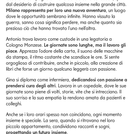
dal desiderio di costruire qualcosa insieme nella grande città.
Milano rappresenta per loro una nuova avventura
, un luogo
dove le opportunità sembrano infinite. Hanno vissuto la
guerra, sanno cosa significa perdere, ma anche quanto sia
prezioso ciò che hanno trovato l'uno nell'altra.
Antonio trova lavoro come custode in una legatoria a
Cologno Monzese.
Le giornate sono lunghe, ma il lavoro gli
piace
. Apprezza l'odore della carta, il suono delle macchine
da stampa, il ritmo costante che scandisce le ore. Si sente
orgoglioso di contribuire, anche in piccolo, alla creazione di
libri che forse un giorno qualcuno leggerà con passione.
Gina si diploma come infermiera,
dedicandosi con passione a
prendersi cura degli altri
. Lavora in un ospedale, dove le sue
giornate sono piene di volti, storie, vite che si intrecciano. Il
suo sorriso e la sua empatia la rendono amata da pazienti e
colleghi.
Anche se i loro orari spesso non coincidono, ogni momento
insieme è speciale. La sera, quando si ritrovano nel loro
piccolo appartamento, condividono racconti e sogni,
progettando un futuro insieme
.