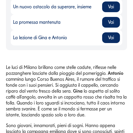
Un nuovo ostacolo da superare, insieme
Vai
Un nuovo ostacolo da superare, insieme
-
La promessa mantenuta
Vai
La promessa mantenuta
-
La lezione di Gina e Antonio
Vai
La lezione di Gina e Antonio
-
Le luci di Milano brillano come stelle cadute, riflesse nelle
pozzanghere lasciate dalla pioggia del pomeriggio.
Antonio
cammina lungo Corso Buenos Aires, il rumore del traffico si
fonde con i suoi pensieri. Si aggiusta il cappello, cercando
riparo dal vento fresco della sera.
Gina
lo aspetta al solito
caffè all'angolo, avvolta in un cappotto rosso che risalta tra la
folla. Quando i loro sguardi si incrociano, tutto il caos intorno
sembra svanire. È come se il mondo si fermasse per un
istante, lasciando spazio solo a loro due.
Sono giovani, innamorati, pieni di sogni. Hanno appena
lasciato la campagna emiliana dove si sono conosciuti, spinti