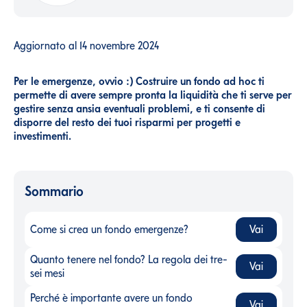
Aggiornato al
14 novembre 2024
Per le emergenze, ovvio :) Costruire un fondo ad hoc ti
permette di avere sempre pronta la liquidità che ti serve per
gestire senza ansia eventuali problemi, e ti consente di
disporre del resto dei tuoi risparmi per progetti e
investimenti.
Sommario
Come si crea un fondo emergenze?
Vai
Come si crea un fondo emergenze?
-
Quanto tenere nel fondo? La regola dei tre-
Vai
Quanto tenere nel fondo? La regola dei tre-sei mesi
-
sei mesi
Perché è importante avere un fondo
Vai