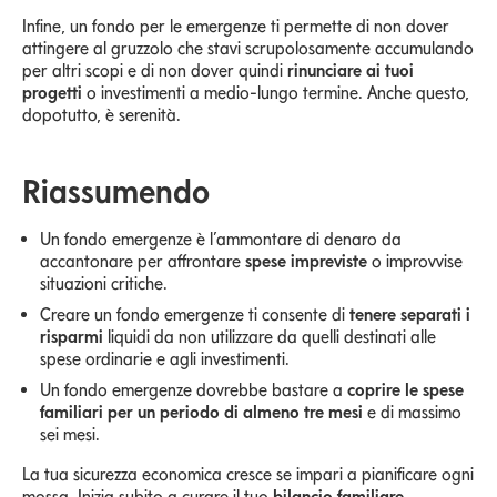
Infine, un fondo per le emergenze ti permette di non dover
attingere al gruzzolo che stavi scrupolosamente accumulando
per altri scopi e di non dover quindi
rinunciare ai tuoi
progetti
o investimenti a medio-lungo termine. Anche questo,
dopotutto, è serenità.
Riassumendo
Un fondo emergenze è l’ammontare di denaro da
accantonare per affrontare
spese impreviste
o improvvise
situazioni critiche.
Creare un fondo emergenze ti consente di
tenere separati i
risparmi
liquidi da non utilizzare da quelli destinati alle
spese ordinarie e agli investimenti.
Un fondo emergenze dovrebbe bastare a
coprire le spese
familiari per un periodo di almeno tre mesi
e di massimo
sei mesi.
La tua sicurezza economica cresce se impari a pianificare ogni
mossa. Inizia subito a curare il tuo
bilancio familiare
.