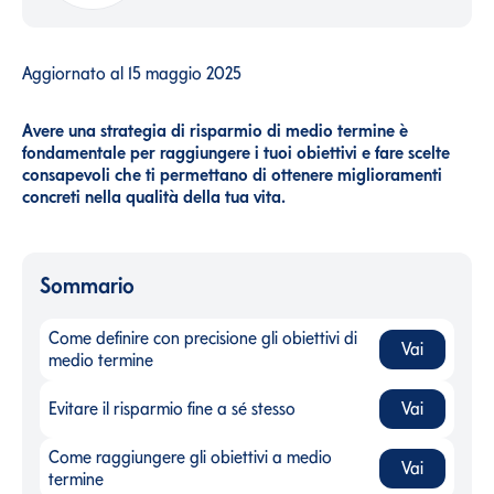
Aggiornato al
15 maggio 2025
Avere una strategia di risparmio di medio termine è
fondamentale per raggiungere i tuoi obiettivi e fare scelte
consapevoli che ti permettano di ottenere miglioramenti
concreti nella qualità della tua vita.
Sommario
Come definire con precisione gli obiettivi di
Vai
Come definire con precisione gli obiettivi di medio termine
-
medio termine
Evitare il risparmio fine a sé stesso
Vai
Evitare il risparmio fine a sé stesso
-
Come raggiungere gli obiettivi a medio
Vai
Come raggiungere gli obiettivi a medio termine
-
termine