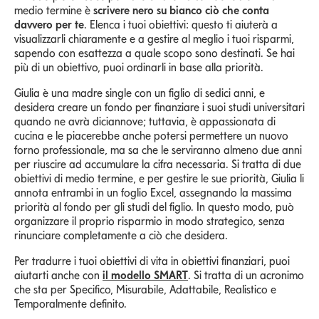
medio termine è
scrivere nero su bianco ciò che conta
davvero per te
. Elenca i tuoi obiettivi: questo ti aiuterà a
visualizzarli chiaramente e a gestire al meglio i tuoi risparmi,
sapendo con esattezza a quale scopo sono destinati. Se hai
più di un obiettivo, puoi ordinarli in base alla priorità.
Giulia è una madre single con un figlio di sedici anni, e
desidera creare un fondo per finanziare i suoi studi universitari
quando ne avrà diciannove; tuttavia, è appassionata di
cucina e le piacerebbe anche potersi permettere un nuovo
forno professionale, ma sa che le serviranno almeno due anni
per riuscire ad accumulare la cifra necessaria. Si tratta di due
obiettivi di medio termine, e per gestire le sue priorità, Giulia li
annota entrambi in un foglio Excel, assegnando la massima
priorità al fondo per gli studi del figlio. In questo modo, può
organizzare il proprio risparmio in modo strategico, senza
rinunciare completamente a ciò che desidera.
Per tradurre i tuoi obiettivi di vita in obiettivi finanziari, puoi
aiutarti anche con
il modello SMART
. Si tratta di un acronimo
che sta per Specifico, Misurabile, Adattabile, Realistico e
Temporalmente definito.