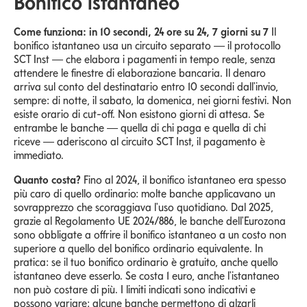
Bonifico istantaneo
Come funziona: in 10 secondi, 24 ore su 24, 7 giorni su 7
Il
bonifico istantaneo usa un circuito separato — il protocollo
SCT Inst — che elabora i pagamenti in tempo reale, senza
attendere le finestre di elaborazione bancaria. Il denaro
arriva sul conto del destinatario entro 10 secondi dall'invio,
sempre: di notte, il sabato, la domenica, nei giorni festivi. Non
esiste orario di cut-off. Non esistono giorni di attesa. Se
entrambe le banche — quella di chi paga e quella di chi
riceve — aderiscono al circuito SCT Inst, il pagamento è
immediato.
Quanto costa?
Fino al 2024, il bonifico istantaneo era spesso
più caro di quello ordinario: molte banche applicavano un
sovrapprezzo che scoraggiava l'uso quotidiano. Dal 2025,
grazie al Regolamento UE 2024/886, le banche dell'Eurozona
sono obbligate a offrire il bonifico istantaneo a un costo non
superiore a quello del bonifico ordinario equivalente. In
pratica: se il tuo bonifico ordinario è gratuito, anche quello
istantaneo deve esserlo. Se costa 1 euro, anche l'istantaneo
non può costare di più. I limiti indicati sono indicativi e
possono variare: alcune banche permettono di alzarli