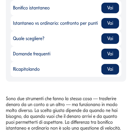
Bonifico istantaneo
Vai
Bonifico istantaneo
-
Istantaneo vs ordinario: confronto per punti
Vai
Istantaneo vs ordinario: confronto per punti
-
Quale scegliere?
Vai
Quale scegliere?
-
Domande frequenti
Vai
Domande frequenti
-
Ricapitolando
Vai
Ricapitolando
-
Sono due strumenti che fanno la stessa cosa — trasferire
denaro da un conto a un altro — ma funzionano in modo
molto diverso. La scelta giusta dipende da quando ne hai
bisogno, da quando vuoi che il denaro arrivi e da quanto
puoi permetterti di aspettare. La differenza tra bonifico
istantaneo e ordinario non è solo una questione di velocità.