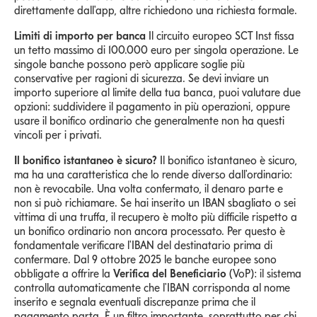
direttamente dall'app, altre richiedono una richiesta formale.
Limiti di importo per banca
Il circuito europeo SCT Inst fissa
un tetto massimo di 100.000 euro per singola operazione. Le
singole banche possono però applicare soglie più
conservative per ragioni di sicurezza. Se devi inviare un
importo superiore al limite della tua banca, puoi valutare due
opzioni: suddividere il pagamento in più operazioni, oppure
usare il bonifico ordinario che generalmente non ha questi
vincoli per i privati.
Il bonifico istantaneo è sicuro?
Il bonifico istantaneo è sicuro,
ma ha una caratteristica che lo rende diverso dall'ordinario:
non è revocabile. Una volta confermato, il denaro parte e
non si può richiamare. Se hai inserito un IBAN sbagliato o sei
vittima di una truffa, il recupero è molto più difficile rispetto a
un bonifico ordinario non ancora processato. Per questo è
fondamentale verificare l'IBAN del destinatario prima di
confermare. Dal 9 ottobre 2025 le banche europee sono
obbligate a offrire la
Verifica del Beneficiario
(VoP): il sistema
controlla automaticamente che l'IBAN corrisponda al nome
inserito e segnala eventuali discrepanze prima che il
pagamento parta. È un filtro importante, soprattutto per chi