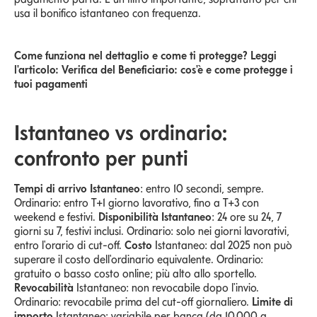
usa il bonifico istantaneo con frequenza.
Come funziona nel dettaglio e come ti protegge? Leggi
l'articolo: Verifica del Beneficiario: cos'è e come protegge i
tuoi pagamenti
Istantaneo vs ordinario:
confronto per punti
Tempi di arrivo Istantaneo
: entro 10 secondi, sempre.
Ordinario: entro T+1 giorno lavorativo, fino a T+3 con
weekend e festivi.
Disponibilità Istantaneo
: 24 ore su 24, 7
giorni su 7, festivi inclusi. Ordinario: solo nei giorni lavorativi,
entro l'orario di cut-off.
Costo
Istantaneo: dal 2025 non può
superare il costo dell'ordinario equivalente. Ordinario:
gratuito o basso costo online; più alto allo sportello.
Revocabilità
Istantaneo: non revocabile dopo l'invio.
Ordinario: revocabile prima del cut-off giornaliero.
Limite di
importo
Istantaneo: variabile per banca (da 10.000 a