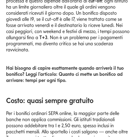
processa e questo dipende dall'orario di
cut-off
: ogni istituto
ha un limite giornaliero oltre il quale gli ordini vengono
considerati ricevuti il giorno dopo. Un bonifico disposto
giovedì alle 19, se il cut-off è alle 17, viene trattato come se
fosse arrivato venerdì e il destinatario lo riceve lunedì. Nei
casi peggiori, con weekend e festivi di mezzo, i tempi possono
allungarsi fino a
T+3
. Non è un problema per i pagamenti
programmati, ma diventa critico se hai una scadenza
ravvicinata.
Hai bisogno di capire esattamente quando arriverà il tuo
bonifico? Leggi l'articolo: Quanto ci mette un bonifico ad
arrivare: tempi per ogni tipo.
Costo: quasi sempre gratuito
Per i bonifici ordinari SEPA online, la maggior parte delle
banche non applica commissioni. Gli istituti tradizionali
possono addebitare tra 1 e 2,50 euro, spesso inclusi in
pacchetti mensili. Allo sportello i costi salgono — anche oltre