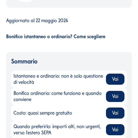
Aggiornato al
22 maggio 2026
Bonifico istantaneo o ordinario? Come scegliere
Sommario
Istantaneo e ordinario: non è solo questione
Vai
Istantaneo e ordinario: non è solo questione di velocità
-
di velocità
Bonifico ordinario: come funziona e quando
Vai
Bonifico ordinario: come funziona e quando conviene
-
conviene
Costo: quasi sempre gratuito
Vai
Costo: quasi sempre gratuito
-
Quando preferirlo: importi alti, non urgenti,
Vai
Quando preferirlo: importi alti, non urgenti, verso l'estero SEP
verso l'estero SEPA