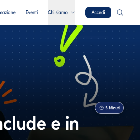
mazione
Eventi
Chi siamo
Accedi
5
Minuti
nclude e in