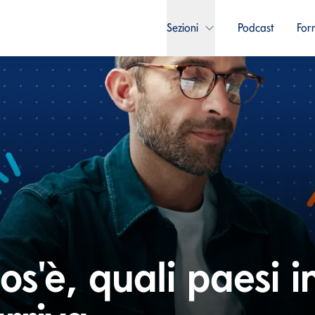
Sezioni
Podcast
For
os'è, quali paesi i