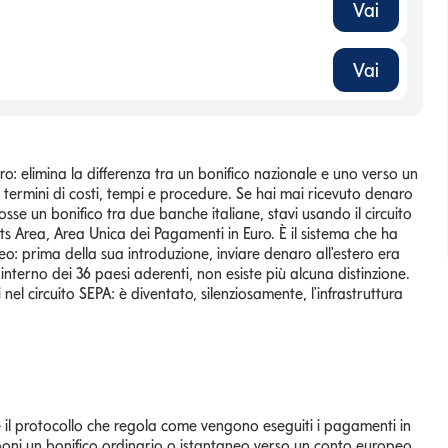
Vai
Vai
o: elimina la differenza tra un bonifico nazionale e uno verso un
 termini di costi, tempi e procedure. Se hai mai ricevuto denaro
e un bonifico tra due banche italiane, stavi usando il circuito
s Area, Area Unica dei Pagamenti in Euro. È il sistema che ha
eo: prima della sua introduzione, inviare denaro all'estero era
'interno dei 36 paesi aderenti, non esiste più alcuna distinzione.
el circuito SEPA: è diventato, silenziosamente, l'infrastruttura
: è il protocollo che regola come vengono eseguiti i pagamenti in
isponi un bonifico ordinario o istantaneo verso un conto europeo