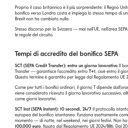
Proprio il caso britannico è il più sorprendente: il Regno Un
bonifico verso Londra costa e impiega lo stesso tempo di un
Brexit non ha cambiato nulla.
Stesso discorso per la Svizzera — mai nell'UE, nell'area SE
le regole del circuito.
Tempi di accredito del bonifico SEPA
SCT (SEPA Credit Transfer): entro un giorno lavorativo
Il bo
Transfer — garantisce l'accredito entro
T+1
, cioè entro il gi
Questo termine è garantito per legge dal Regolamento UE 260
Come per tutti i bonifici ordinari, il giorno T dipende dall'o
viene considerato ricevuto il giorno lavorativo successivo, a
come giorni lavorativi.
SCT Inst (SEPA Instant): 10 secondi, 24/7
Il protocollo istant
europea del bonifico istantaneo. Funziona esattamente come q
momento — di notte, nel weekend, nei giorni festivi. Non ha o
100.000 euro
, fissato dal Regolamento UE 2024/886. Dal 202