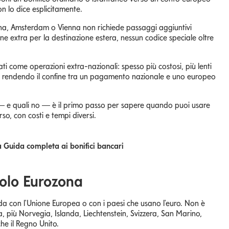
on lo dice esplicitamente.
na, Amsterdam o Vienna non richiede passaggi aggiuntivi
e extra per la destinazione estera, nessun codice speciale oltre
ati come operazioni extra-nazionali: spesso più costosi, più lenti
tto, rendendo il confine tra un pagamento nazionale e uno europeo
 — e quali no — è il primo passo per sapere quando puoi usare
so, con costi e tempi diversi.
la Guida completa ai bonifici bancari
solo Eurozona
da con l'Unione Europea o con i paesi che usano l'euro. Non è
ea, più Norvegia, Islanda, Liechtenstein, Svizzera, San Marino,
he il Regno Unito.