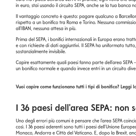
in euro, stai usando il circuito SEPA, anche se la tua banca n
Il vantaggio concreto è questo: pagare qualcuno a Barcello
rispetto a un bonifico tra Roma e Torino. Nessuna commission
all'IBAN, nessuna attesa in più.
Prima del SEPA, i bonifici internazionali in Europa erano tratt
e con richieste di dati aggiuntivi. Il SEPA ha uniformato tu
sostanzialmente invisibile.
Capire esattamente quali paesi fanno parte dell'area SEPA
un bonifico normale e quando invece entri in un circuito diver
Vuoi capire come funzionano tutti i tipi di bonifico? Leggi 
I 36 paesi dell'area SEPA: non 
Uno degli errori più comuni è pensare che l'area SEPA coinci
così. I 36 paesi aderenti sono tutti i paesi dell'Unione Europ
Monaco, Andorra e Città del Vaticano. E, dopo la Brexit, anc