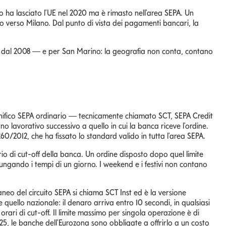
ito ha lasciato l'UE nel 2020 ma è rimasto nell'area SEPA. Un
o verso Milano. Dal punto di vista dei pagamenti bancari, la
PA dal 2008 — e per San Marino: la geografia non conta, contano
nifico SEPA ordinario — tecnicamente chiamato SCT, SEPA Credit
orno lavorativo successivo a quello in cui la banca riceve l'ordine.
/2012, che ha fissato lo standard valido in tutta l'area SEPA.
rario di cut-off della banca. Un ordine disposto dopo quel limite
llungando i tempi di un giorno. I weekend e i festivi non contano
aneo del circuito SEPA si chiama SCT Inst ed è la versione
uello nazionale: il denaro arriva entro 10 secondi, in qualsiasi
rari di cut-off. Il limite massimo per singola operazione è di
5, le banche dell'Eurozona sono obbligate a offrirlo a un costo