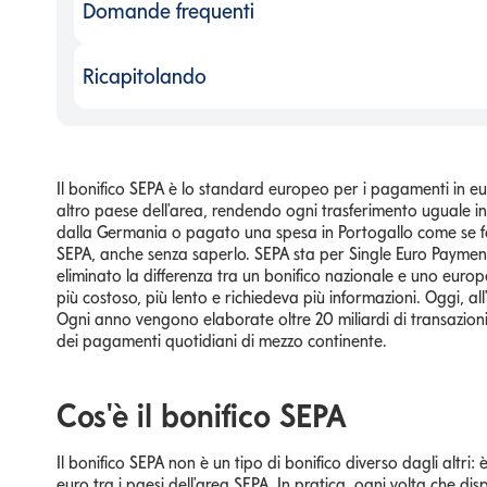
Domande frequenti
Domande frequenti
-
Ricapitolando
Ricapitolando
-
Il bonifico SEPA è lo standard europeo per i pagamenti in eur
altro paese dell'area, rendendo ogni trasferimento uguale in
dalla Germania o pagato una spesa in Portogallo come se foss
SEPA, anche senza saperlo. SEPA sta per Single Euro Payment
eliminato la differenza tra un bonifico nazionale e uno europ
più costoso, più lento e richiedeva più informazioni. Oggi, all
Ogni anno vengono elaborate oltre 20 miliardi di transazioni n
dei pagamenti quotidiani di mezzo continente.
Cos'è il bonifico SEPA
Il bonifico SEPA non è un tipo di bonifico diverso dagli altri
euro tra i paesi dell'area SEPA. In pratica, ogni volta che d