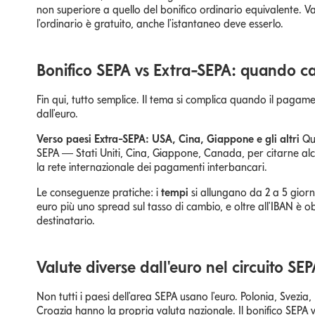
non superiore a quello del bonifico ordinario equivalente. Va
l'ordinario è gratuito, anche l'istantaneo deve esserlo.
Bonifico SEPA vs Extra-SEPA: quando ca
Fin qui, tutto semplice. Il tema si complica quando il paga
dall'euro.
Verso paesi Extra-SEPA: USA, Cina, Giappone e gli altri
Qua
SEPA — Stati Uniti, Cina, Giappone, Canada, per citarne alcu
la rete internazionale dei pagamenti interbancari.
Le conseguenze pratiche: i
tempi
si allungano da 2 a 5 giorni
euro più uno spread sul tasso di cambio, e oltre all'IBAN è ob
destinatario.
Valute diverse dall'euro nel circuito SE
Non tutti i paesi dell'area SEPA usano l'euro. Polonia, Svez
Croazia hanno la propria valuta nazionale. Il bonifico SEPA 