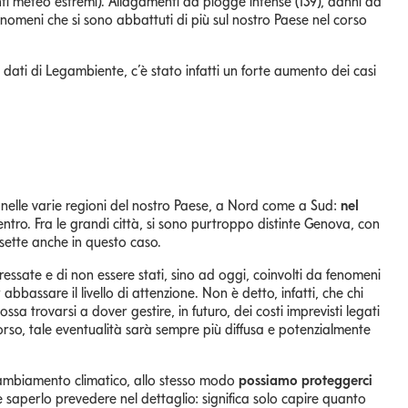
eventi meteo estremi). Allagamenti da piogge intense (139), danni da
 fenomeni che si sono abbattuti di più sul nostro Paese nel corso
dati di Legambiente, c’è stato infatti un forte aumento dei casi
tire nelle varie regioni del nostro Paese, a Nord come a Sud:
nel
ntro. Fra le grandi città, si sono purtroppo distinte Genova, con
 sette anche in questo caso.
eressate e di non essere stati, sino ad oggi, coinvolti da fenomeni
bbassare il livello di attenzione. Non è detto, infatti, che chi
a trovarsi a dover gestire, in futuro, dei costi imprevisti legati
orso, tale eventualità sarà sempre più diffusa e potenzialmente
cambiamento climatico, allo stesso modo
possiamo proteggerci
e saperlo prevedere nel dettaglio: significa solo capire quanto