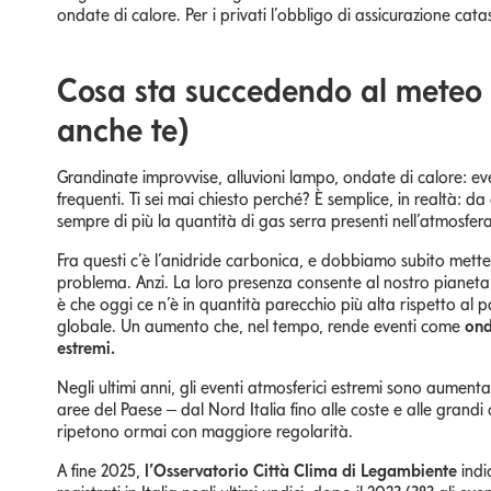
ondate di calore. Per i privati l’obbligo di assicurazione catast
Cosa sta succedendo al meteo i
anche te)
Grandinate improvvise, alluvioni lampo, ondate di calore: ev
frequenti. Ti sei mai chiesto perché? È semplice, in realtà: da
sempre di più la quantità di gas serra presenti nell’atmosfera
Fra questi c’è l’anidride carbonica, e dobbiamo subito metter
problema. Anzi. La loro presenza consente al nostro pianeta
è che oggi ce n’è in quantità parecchio più alta rispetto al 
globale. Un aumento che, nel tempo, rende eventi come
ond
estremi.
Negli ultimi anni, gli eventi atmosferici estremi sono aumentat
aree del Paese – dal Nord Italia fino alle coste e alle grandi
ripetono ormai con maggiore regolarità.
A fine 2025,
l’Osservatorio Città Clima di Legambiente
indi