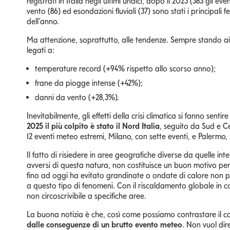
registrati in Italia negli ultimi undici, dopo il 2023 (383 gli 
vento (86) ed esondazioni fluviali (37) sono stati i principali
dell’anno.
Ma attenzione, soprattutto, alle tendenze. Sempre stando ai 
legati a:
temperature record (+94% rispetto allo scorso anno);
frane da piogge intense (+42%);
danni da vento (+28,3%).
Inevitabilmente, gli effetti della crisi climatica si fanno sen
2025 il più colpito è stato il Nord Italia
, seguito da Sud e Ce
12 eventi meteo estremi, Milano, con sette eventi, e Palermo,
Il fatto di risiedere in aree geografiche diverse da quelle int
avversi di questa natura, non costituisce un buon motivo per a
fino ad oggi ha evitato grandinate o ondate di calore non poss
a questo tipo di fenomeni. Con il riscaldamento globale in c
non circoscrivibile a specifiche aree.
La buona notizia è che, così come possiamo contrastare il 
dalle conseguenze di un brutto evento meteo
. Non vuol dir