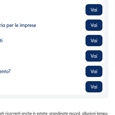
Vai
-
ria per le imprese
Vai
ria per le imprese
-
ti
Vai
ti
-
Vai
ento?
Vai
ento?
-
Vai
tati ricorrenti anche in estate: grandinate record, alluvioni lampo,