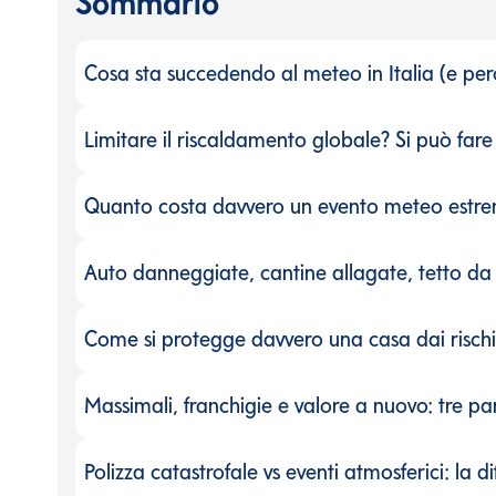
Sommario
Cosa sta succedendo al meteo in Italia (e pe
Cosa sta succedendo al meteo in Italia (e pe
Limitare il riscaldamento globale? Si può fare
Limitare il riscaldamento globale? Si può fare
Quanto costa davvero un evento meteo estrem
Quanto costa davvero un evento meteo estremo
Auto danneggiate, cantine allagate, tetto da 
Auto danneggiate, cantine allagate, tetto da 
Come si protegge davvero una casa dai risch
Come si protegge davvero una casa dai risch
Massimali, franchigie e valore a nuovo: tre p
Massimali, franchigie e valore a nuovo: tre p
Polizza catastrofale vs eventi atmosferici: la 
Polizza catastrofale vs eventi atmosferici: la 