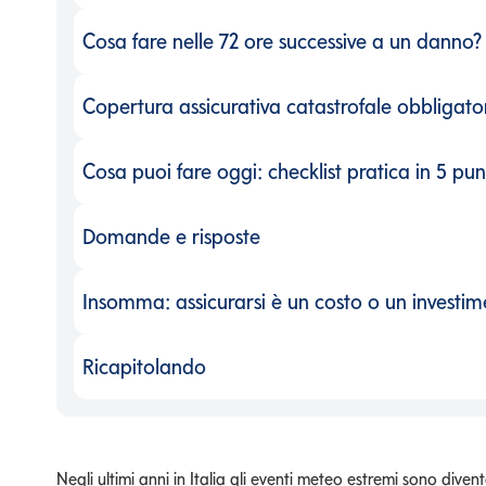
Cosa fare nelle 72 ore successive a un danno?
Cosa fare nelle 72 ore successive a un danno?
Copertura assicurativa catastrofale obbligato
Copertura assicurativa catastrofale obbligato
Cosa puoi fare oggi: checklist pratica in 5 pun
Cosa puoi fare oggi: checklist pratica in 5 pun
Domande e risposte
Domande e risposte
-
Insomma: assicurarsi è un costo o un investim
Insomma: assicurarsi è un costo o un investim
Ricapitolando
Ricapitolando
-
Negli ultimi anni in Italia gli eventi meteo estremi sono diven