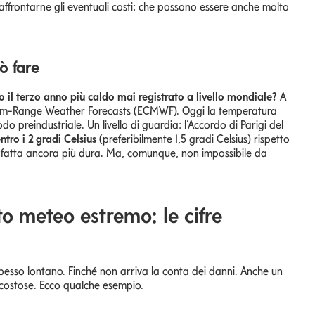
ffrontarne gli eventuali costi: che possono essere anche molto
ò fare
to il terzo anno più caldo mai registrato a livello mondiale?
A
edium-Range Weather Forecasts (ECMWF). Oggi la temperatura
odo preindustriale. Un livello di guardia: l’Accordo di Parigi del
ntro i 2 gradi Celsius
(preferibilmente 1,5 gradi Celsius) rispetto
a si è fatta ancora più dura. Ma, comunque, non impossibile da
 meteo estremo: le cifre
spesso lontano. Finché non arriva la conta dei danni. Anche un
costose. Ecco qualche esempio.