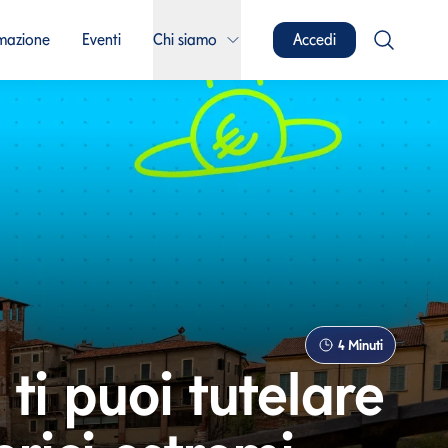
mazione
Eventi
Chi siamo
Accedi
4
Minuti
ti puoi tutelare