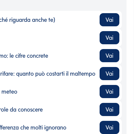
rché riguarda anche te)
Vai
rché riguarda anche te)
-
Vai
-
o: le cifre concrete
Vai
: le cifre concrete
-
rifare: quanto può costarti il maltempo
Vai
rifare: quanto può costarti il maltempo
-
i meteo
Vai
i meteo
-
arole da conoscere
Vai
arole da conoscere
-
differenza che molti ignorano
Vai
differenza che molti ignorano
-