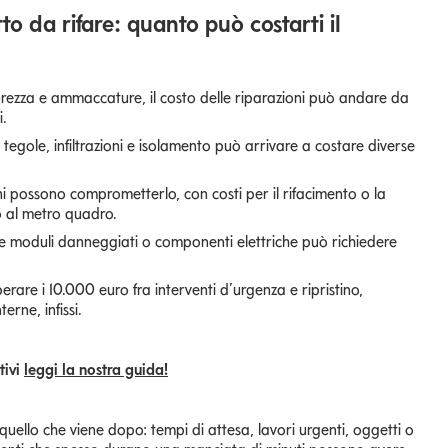
o da rifare: quanto può costarti il
brezza e ammaccature, il costo delle riparazioni può andare da
i.
 tegole, infiltrazioni e isolamento può arrivare a costare diverse
oni possono comprometterlo, con costi per il rifacimento o la
o al metro quadro.
ire moduli danneggiati o componenti elettriche può richiedere
erare i 10.000 euro fra interventi d’urgenza e ripristino,
erne, infissi.
tivi
leggi la nostra guida!
uello che viene dopo: tempi di attesa, lavori urgenti, oggetti o