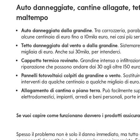
Auto danneggiate, cantine allagate, tett
maltempo
Auto danneggiata dalla grandine
. Tra carrozzeria, para
alcune centinaia di euro fino a 10mila euro, nei casi più ser
Tetto danneggiato dal vento o dalla grandine
. Sistemare
migliaia di euro. Anche sui 30mila, per intenderci.
Cappotto termico rovinato
. Grandine intensa o infiltrazi
riparazione che possono andare dai 30 agli oltre 150 eur
Pannelli fotovoltaici colpiti da grandine o vento
. Sostitu
interventi da qualche centinaio a qualche migliaio di euro.
Allagamento di cantina o piano terra
. Può facilmente sup
elettrodomestici, impianti, arredi e beni personali, porte int
Se vuoi capire come funzionano davvero i prodotti assicura
Spesso il problema non è solo il danno immediato, ma tutto q