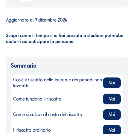
Aggiornato al
9 dicembre 2024
Scopri come il tempo che hai passato a studiare potrebbe
aiutarti ad anticipare la pensione.
Sommario
Cos'è il riscatto della laurea e dei periodi non
Vai
Cos'è il riscatto della laurea e dei periodi non lavorati
-
lavorati
Come funziona il riscatto
Vai
Come funziona il riscatto
-
Come si calcola il costo del riscatto
Vai
Come si calcola il costo del riscatto
-
Il riscatto ordinario
Vai
Il riscatto ordinario
-