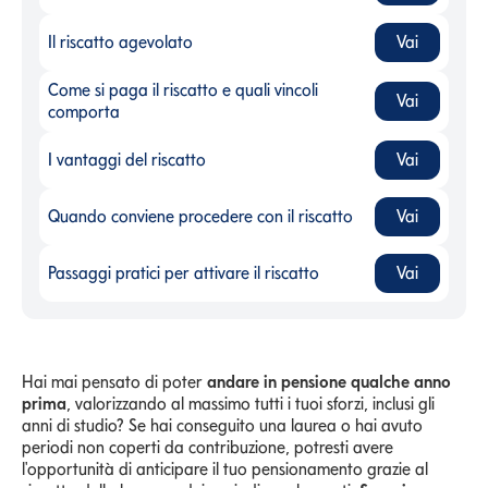
Il riscatto agevolato
Vai
Il riscatto agevolato
-
Come si paga il riscatto e quali vincoli
Vai
Come si paga il riscatto e quali vincoli comporta
-
comporta
I vantaggi del riscatto
Vai
I vantaggi del riscatto
-
Quando conviene procedere con il riscatto
Vai
Quando conviene procedere con il riscatto
-
Passaggi pratici per attivare il riscatto
Vai
Passaggi pratici per attivare il riscatto
-
Hai mai pensato di poter
andare in pensione qualche anno
prima
, valorizzando al massimo tutti i tuoi sforzi, inclusi gli
anni di studio? Se hai conseguito una laurea o hai avuto
periodi non coperti da contribuzione, potresti avere
l'opportunità di anticipare il tuo pensionamento grazie al