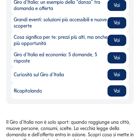
Giro d’Italia: un esempio della “danza” tra
Vai
Giro d’Italia: un esempio della “danza” tra domanda e offert
domanda e offerta
Grandi eventi: soluzioni più accessibili e nuove
Vai
Grandi eventi: soluzioni più accessibili e nuove scoperte
-
scoperte
Cosa significa per te: prezzi più alti, ma anche
Vai
Cosa significa per te: prezzi più alti, ma anche più opportunit
più opportunità
Giro d’Italia ed economia: 5 domande, 5
Vai
Giro d’Italia ed economia: 5 domande, 5 risposte
-
risposte
Curiosità sul Giro d’Italia
Vai
Curiosità sul Giro d’Italia
-
Ricapitolando
Vai
Ricapitolando
-
Il Giro d’Italia non è solo sport: quando raggiunge una città,
muove persone, consumi, scelte. La vecchia legge della
domanda e dell’offerta entra in azione. Scopri cosa si mette in