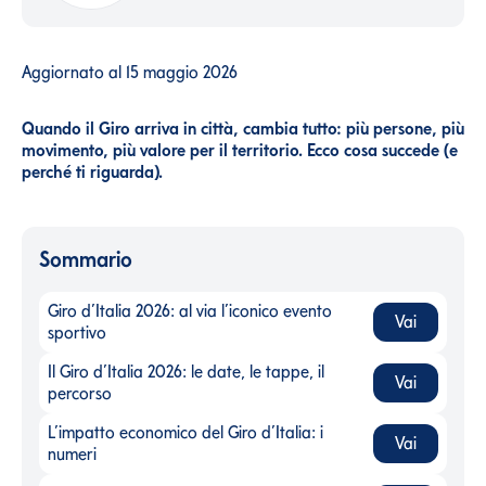
Aggiornato al
15 maggio 2026
Quando il Giro arriva in città, cambia tutto: più persone, più
movimento, più valore per il territorio. Ecco cosa succede (e
perché ti riguarda).
Sommario
Giro d’Italia 2026: al via l’iconico evento
Vai
Giro d’Italia 2026: al via l’iconico evento sportivo
-
sportivo
Il Giro d’Italia 2026: le date, le tappe, il
Vai
Il Giro d’Italia 2026: le date, le tappe, il percorso
-
percorso
L’impatto economico del Giro d’Italia: i
Vai
L’impatto economico del Giro d’Italia: i numeri
-
numeri