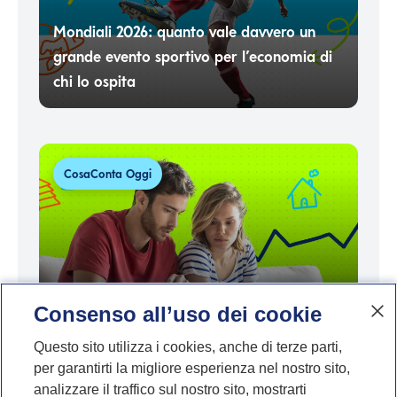
Mondiali 2026: quanto vale davvero un
grande evento sportivo per l’economia di
chi lo ospita
CosaConta Oggi
Consenso all’uso dei cookie
Inflazione, affitti e prezzi delle case in
Italia: perché il costo dell’abitare continua
Questo sito utilizza i cookies, anche di terze parti,
per garantirti la migliore esperienza nel nostro sito,
a salire
analizzare il traffico sul nostro sito, mostrarti