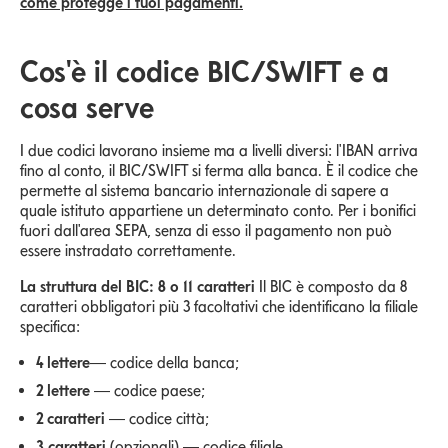
come protegge i tuoi pagamenti.
Cos'è il codice BIC/SWIFT e a
cosa serve
I due codici lavorano insieme ma a livelli diversi: l'IBAN arriva
fino al conto, il BIC/SWIFT si ferma alla banca. È il codice che
permette al sistema bancario internazionale di sapere a
quale istituto appartiene un determinato conto. Per i bonifici
fuori dall'area SEPA, senza di esso il pagamento non può
essere instradato correttamente.
La struttura del BIC: 8 o 11 caratteri
Il BIC è composto da 8
caratteri obbligatori più 3 facoltativi che identificano la filiale
specifica:
4 lettere
— codice della banca;
2 lettere
— codice paese;
2 caratteri
— codice città;
3 caratteri
(opzionali) — codice filiale.