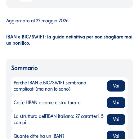
Aggiornato al
22 maggio 2026
IBAN e BIC/SWIFT: la guida definitiva per non sbagliare mai
un bonifico.
Sommario
Perché IBAN e BIC/SWIFT sembrano
Vai
Perché IBAN e BIC/SWIFT sembrano complicati (ma non lo so
complicati (ma non lo sono)
Cos'è l'IBAN e come è strutturato
Vai
Cos'è l'IBAN e come è strutturato
-
La struttura dell'IBAN italiano: 27 caratteri, 5
Vai
La struttura dell'IBAN italiano: 27 caratteri, 5 campi
-
campi
Quante cifre ha un IBAN?
Vai
Quante cifre ha un IBAN?
-