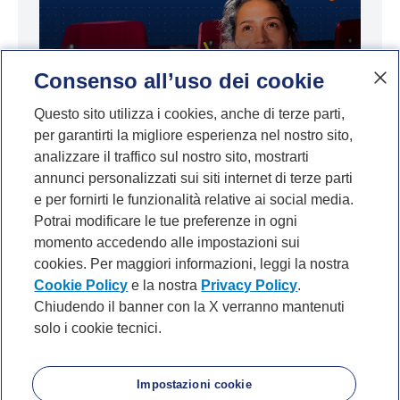
Consenso all’uso dei cookie
La lotta per la tua attenzione: cosa ci
insegna “Odissea” di Nolan sull’economia
Questo sito utilizza i cookies, anche di terze parti,
per garantirti la migliore esperienza nel nostro sito,
dell’intrattenimento
analizzare il traffico sul nostro sito, mostrarti
annunci personalizzati sui siti internet di terze parti
e per fornirti le funzionalità relative ai social media.
Potrai modificare le tue preferenze in ogni
momento accedendo alle impostazioni sui
cookies. Per maggiori informazioni, leggi la nostra
Cookie Policy
e la nostra
Privacy Policy
.
Chiudendo il banner con la X verranno mantenuti
solo i cookie tecnici.
P. IVA 10540610960 del Gruppo IVA Banca Mediolanum
Privacy
Cookie Policy
Accessibilità
About
Noi di Mediolanum
Mappa del sito
Impostazioni cookie