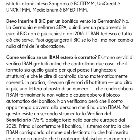
istituti italiani: Intesa Sanpaolo è BCITITMM, UniCredit è
UNCRITMM, Mediolanum è BMEDITMM.
Devo inserire il BIC per un bonifico verso la Germania?
No.
La Germania è nell'area SEPA, quindi per un pagamento in
euro il BIC non è più richiesto dal 2016. L'IBAN tedesco è tutto
ciò che serve. Puoi aggiungere il BIC se lo hai, ma non cambia
nulla ai fini dell'elaborazione.
Come verifico se un IBAN estero è corretto?
Esistono servizi di
verifica IBAN gratuiti online che controllano due cose: che il
formato sia quello giusto per quel paese (lunghezza e
struttura) e che le cifre di controllo siano matematicamente
coerenti. In pratica, rilevano gli errori di battitura — una cifra
in più, una lettera al posto di un numero — che renderebbero
l'IBAN formalmente non valido e causerebbero il blocco
automatico del bonifico. Non verificano però che il conto
appartenga davvero alla persona che ti ha dato l'IBAN. Per
questo esiste un secondo strumento: la
Verifica del
Beneficiario
(VoP), obbligatoria nelle banche europee dal
2025. Prima di confermare il bonifico, il sistema controlla che
l'IBAN corrisponda al nome del destinatario che hai inserito
ed è proprio questo che ti protegge dal rischio di mandare i