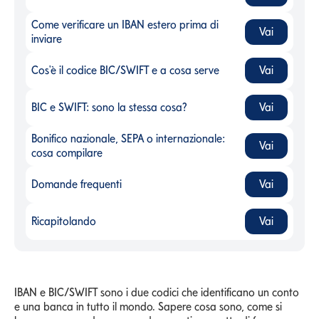
Come verificare un IBAN estero prima di
Vai
Come verificare un IBAN estero prima di inviare
-
inviare
Cos'è il codice BIC/SWIFT e a cosa serve
Vai
Cos'è il codice BIC/SWIFT e a cosa serve
-
BIC e SWIFT: sono la stessa cosa?
Vai
BIC e SWIFT: sono la stessa cosa?
-
Bonifico nazionale, SEPA o internazionale:
Vai
Bonifico nazionale, SEPA o internazionale: cosa compilare
-
cosa compilare
Domande frequenti
Vai
Domande frequenti
-
Ricapitolando
Vai
Ricapitolando
-
IBAN e BIC/SWIFT sono i due codici che identificano un conto
e una banca in tutto il mondo. Sapere cosa sono, come si