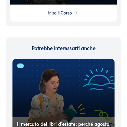
Iniza il
Corso
Potrebbe interessarti anche
Il mercato dei libri d’estate: perché agosto