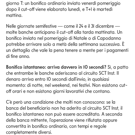
giorno T: un bonifico ordinario inviato venerdì pomeriggio
dopo il cut-off viene elaborato lunedì, e T+1 è martedì
mattina.
Nelle giornate semifestive — come il 24 e il 31 dicembre —
molte banche anticipano il cut-off alla tarda mattinata. Un
bonifico inviato nel pomeriggio di Natale o di Capodanno
potrebbe arrivare solo a metà della settimana successiva. È
un dettaglio che vale la pena tenere a mente per i pagamenti
di fine anno.
Bonifico istantaneo: arriva davvero in 10 secondi?
Sì, a patto
che entrambe le banche aderiscano al circuito SCT Inst. Il
denaro arriva entro 10 secondi dall'invio, in qualsiasi
momento: di notte, nel weekend, nei festivi. Non esistono cut-
off orari e non esistono giorni lavorativi che contano.
C'è però una condizione che molti non conoscono: se la
banca del beneficiario non ha aderito al circuito SCT Inst, il
bonifico istantaneo non può essere accreditato. A seconda
della banca mittente, l'operazione viene rifiutata oppure
convertita in bonifico ordinario, con tempi e regole
completamente diversi.