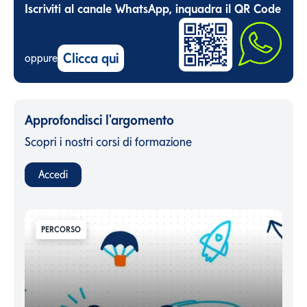
Iscriviti al canale WhatsApp, inquadra il QR Code
Clicca qui
oppure
Approfondisci l'argomento
Scopri i nostri corsi di formazione
Accedi
PERCORSO