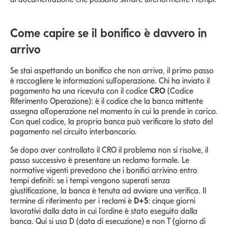
Come capire se il bonifico è davvero in
arrivo
Se stai aspettando un bonifico che non arriva, il primo passo
è raccogliere le informazioni sull'operazione. Chi ha inviato il
pagamento ha una ricevuta con il codice
CRO
(Codice
Riferimento Operazione): è il codice che la banca mittente
assegna all'operazione nel momento in cui la prende in carico.
Con quel codice, la propria banca può verificare lo stato del
pagamento nel circuito interbancario.
Se dopo aver controllato il CRO il problema non si risolve, il
passo successivo è presentare un reclamo formale. Le
normative vigenti prevedono che i bonifici arrivino entro
tempi definiti: se i tempi vengono superati senza
giustificazione, la banca è tenuta ad avviare una verifica. Il
termine di riferimento per i reclami è
D+5
: cinque giorni
lavorativi dalla data in cui l'ordine è stato eseguito dalla
banca. Qui si usa D (data di esecuzione) e non T (giorno di