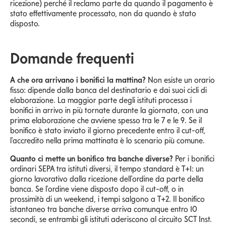
ricezione) perché il reclamo parte da quando il pagamento è
stato effettivamente processato, non da quando è stato
disposto.
Domande frequenti
A che ora arrivano i bonifici la mattina?
Non esiste un orario
fisso: dipende dalla banca del destinatario e dai suoi cicli di
elaborazione. La maggior parte degli istituti processa i
bonifici in arrivo in più tornate durante la giornata, con una
prima elaborazione che avviene spesso tra le 7 e le 9. Se il
bonifico è stato inviato il giorno precedente entro il cut-off,
l'accredito nella prima mattinata è lo scenario più comune.
Quanto ci mette un bonifico tra banche diverse?
Per i bonifici
ordinari SEPA tra istituti diversi, il tempo standard è T+1: un
giorno lavorativo dalla ricezione dell'ordine da parte della
banca. Se l'ordine viene disposto dopo il cut-off, o in
prossimità di un weekend, i tempi salgono a T+2. Il bonifico
istantaneo tra banche diverse arriva comunque entro 10
secondi, se entrambi gli istituti aderiscono al circuito SCT Inst.