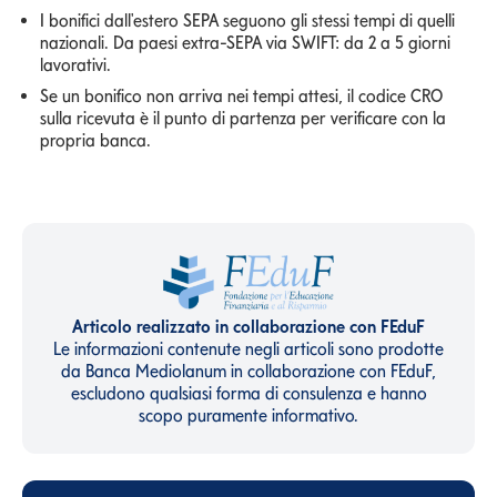
I bonifici dall'estero SEPA seguono gli stessi tempi di quelli
nazionali. Da paesi extra-SEPA via SWIFT: da 2 a 5 giorni
lavorativi.
Se un bonifico non arriva nei tempi attesi, il codice CRO
sulla ricevuta è il punto di partenza per verificare con la
propria banca.
Articolo realizzato in collaborazione con FEduF
Le informazioni contenute negli articoli sono prodotte
da Banca Mediolanum in collaborazione con FEduF,
escludono qualsiasi forma di consulenza e hanno
scopo puramente informativo.