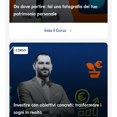
Da dove partire: fai una fotografia del tuo
patrimonio personale
Iniza il
Corso
CORSO
Investire con obiettivi concreti: trasformare i
sogni in realtà