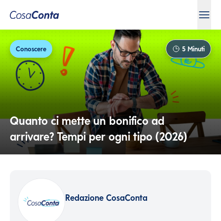
Conoscere
5
Minuti
Quanto ci mette un bonifico ad
arrivare? Tempi per ogni tipo (2026)
Redazione CosaConta