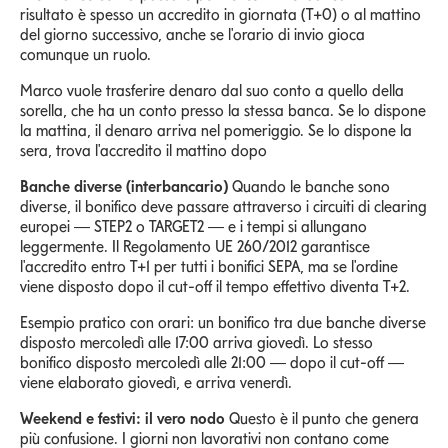
risultato è spesso un accredito in giornata (T+0) o al mattino
del giorno successivo, anche se l'orario di invio gioca
comunque un ruolo.
Marco vuole trasferire denaro dal suo conto a quello della
sorella, che ha un conto presso la stessa banca. Se lo dispone
la mattina, il denaro arriva nel pomeriggio. Se lo dispone la
sera, trova l'accredito il mattino dopo
Banche diverse (interbancario)
Quando le banche sono
diverse, il bonifico deve passare attraverso i circuiti di clearing
europei — STEP2 o TARGET2 — e i tempi si allungano
leggermente. Il Regolamento UE 260/2012 garantisce
l'accredito entro T+1 per tutti i bonifici SEPA, ma se l'ordine
viene disposto dopo il cut-off il tempo effettivo diventa T+2.
Esempio pratico con orari: un bonifico tra due banche diverse
disposto mercoledì alle 17:00 arriva giovedì. Lo stesso
bonifico disposto mercoledì alle 21:00 — dopo il cut-off —
viene elaborato giovedì, e arriva venerdì.
Weekend e festivi: il vero nodo
Questo è il punto che genera
più confusione. I giorni non lavorativi non contano come