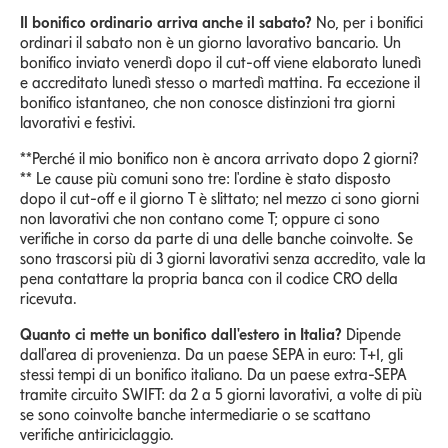
Il bonifico ordinario arriva anche il sabato?
No, per i bonifici
ordinari il sabato non è un giorno lavorativo bancario. Un
bonifico inviato venerdì dopo il cut-off viene elaborato lunedì
e accreditato lunedì stesso o martedì mattina. Fa eccezione il
bonifico istantaneo, che non conosce distinzioni tra giorni
lavorativi e festivi.
**Perché il mio bonifico non è ancora arrivato dopo 2 giorni?
** Le cause più comuni sono tre: l'ordine è stato disposto
dopo il cut-off e il giorno T è slittato; nel mezzo ci sono giorni
non lavorativi che non contano come T; oppure ci sono
verifiche in corso da parte di una delle banche coinvolte. Se
sono trascorsi più di 3 giorni lavorativi senza accredito, vale la
pena contattare la propria banca con il codice CRO della
ricevuta.
Quanto ci mette un bonifico dall'estero in Italia?
Dipende
dall'area di provenienza. Da un paese SEPA in euro: T+1, gli
stessi tempi di un bonifico italiano. Da un paese extra-SEPA
tramite circuito SWIFT: da 2 a 5 giorni lavorativi, a volte di più
se sono coinvolte banche intermediarie o se scattano
verifiche antiriciclaggio.