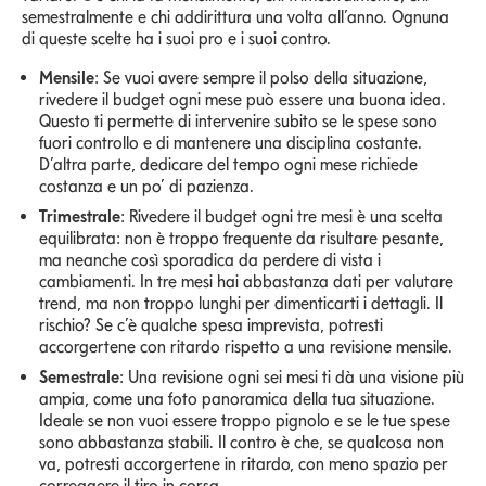
semestralmente e chi addirittura una volta all’anno. Ognuna
di queste scelte ha i suoi pro e i suoi contro.
Mensile
: Se vuoi avere sempre il polso della situazione,
rivedere il budget ogni mese può essere una buona idea.
Questo ti permette di intervenire subito se le spese sono
fuori controllo e di mantenere una disciplina costante.
D’altra parte, dedicare del tempo ogni mese richiede
costanza e un po’ di pazienza.
Trimestrale
: Rivedere il budget ogni tre mesi è una scelta
equilibrata: non è troppo frequente da risultare pesante,
ma neanche così sporadica da perdere di vista i
cambiamenti. In tre mesi hai abbastanza dati per valutare
trend, ma non troppo lunghi per dimenticarti i dettagli. Il
rischio? Se c’è qualche spesa imprevista, potresti
accorgertene con ritardo rispetto a una revisione mensile.
Semestrale
: Una revisione ogni sei mesi ti dà una visione più
ampia, come una foto panoramica della tua situazione.
Ideale se non vuoi essere troppo pignolo e se le tue spese
sono abbastanza stabili. Il contro è che, se qualcosa non
va, potresti accorgertene in ritardo, con meno spazio per
correggere il tiro in corsa.