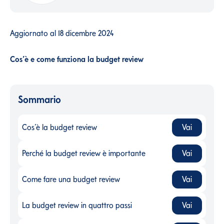
Aggiornato al
18 dicembre 2024
Cos’è e come funziona la budget review
Sommario
Cos’è la budget review
Vai
Cos’è la budget review
-
Perché la budget review è importante
Vai
Perché la budget review è importante
-
Come fare una budget review
Vai
Come fare una budget review
-
La budget review in quattro passi
Vai
La budget review in quattro passi
-