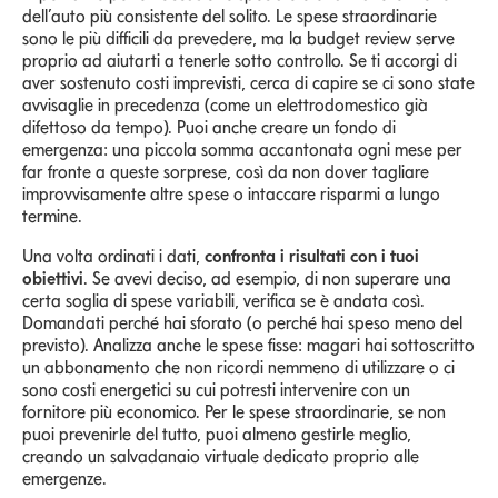
dell’auto più consistente del solito. Le spese straordinarie
sono le più difficili da prevedere, ma la budget review serve
proprio ad aiutarti a tenerle sotto controllo. Se ti accorgi di
aver sostenuto costi imprevisti, cerca di capire se ci sono state
avvisaglie in precedenza (come un elettrodomestico già
difettoso da tempo). Puoi anche creare un fondo di
emergenza: una piccola somma accantonata ogni mese per
far fronte a queste sorprese, così da non dover tagliare
improvvisamente altre spese o intaccare risparmi a lungo
termine.
Una volta ordinati i dati,
confronta i risultati con i tuoi
obiettivi
. Se avevi deciso, ad esempio, di non superare una
certa soglia di spese variabili, verifica se è andata così.
Domandati perché hai sforato (o perché hai speso meno del
previsto). Analizza anche le spese fisse: magari hai sottoscritto
un abbonamento che non ricordi nemmeno di utilizzare o ci
sono costi energetici su cui potresti intervenire con un
fornitore più economico. Per le spese straordinarie, se non
puoi prevenirle del tutto, puoi almeno gestirle meglio,
creando un salvadanaio virtuale dedicato proprio alle
emergenze.