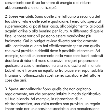
conveniente con il tuo fornitore di energia o di ridurre
abbonamenti che non utilizzi più.
2. Spese variabili
: Sono quelle che fluttuano a seconda del
tuo stile di vita e delle scelte quotidiane. Pensa alla spesa al
supermercato, ai pasti fuori casa, all’abbigliamento, ai piccoli
acquisti online o alla benzina per l’auto. A differenza di quelle
fisse, le spese variabili possono essere manipolate più
facilmente. Qui la budget review diventa particolarmente
utile: confronta quanto hai effettivamente speso con quello
che avevi previsto e chiediti dove è possibile intervenire. Ad
esempio, se noti un incremento nella voce cene fuori, potresti
decidere di ridurle il mese successivo, magari preparando
qualcosa a casa o limitandoti a una sola uscita settimanale.
L’obiettivo è trovare un equilibrio tra piacere e responsabilità
finanziaria, ottimizzando i costi senza sacrificare del tutto le
cose che ami.
3. Spese straordinarie
: Sono quelle che non capitano
regolarmente, ma che possono influire in modo significativo
sul tuo bilancio. Ad esempio, la riparazione di un
elettrodomestico, una visita medica non prevista, un regalo
importante per un’occasione speciale o una manutenzione