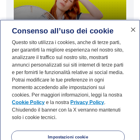
Consenso all’uso dei cookie
Caldo record: quanto costa davvero
Questo sito utilizza i cookies, anche di terze parti,
per garantirti la migliore esperienza nel nostro sito,
difendersi dalle alte temperature?
analizzare il traffico sul nostro sito, mostrarti
annunci personalizzati sui siti internet di terze parti
e per fornirti le funzionalità relative ai social media.
Potrai modificare le tue preferenze in ogni
momento accedendo alle impostazioni sui
cookies. Per maggiori informazioni, leggi la nostra
Cookie Policy
e la nostra
Privacy Policy
.
Chiudendo il banner con la X verranno mantenuti
solo i cookie tecnici.
P. IVA 10540610960 del Gruppo IVA Banca Mediolanum
Privacy
Cookie Policy
Accessibilità
About
Noi di Mediolanum
Mappa del sito
Impostazioni cookie